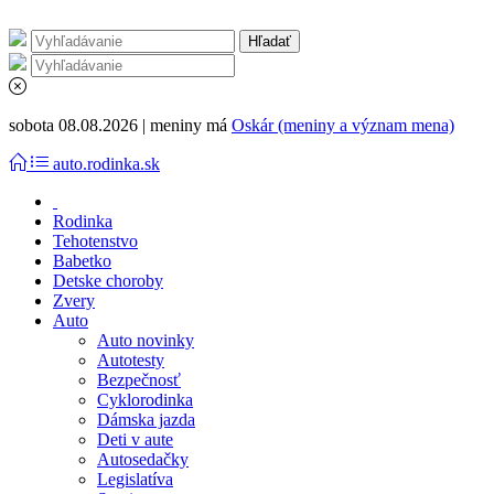
sobota 08.08.2026 | meniny má
Oskár (meniny a význam mena)
auto.rodinka.sk
Rodinka
Tehotenstvo
Babetko
Detske choroby
Zvery
Auto
Auto novinky
Autotesty
Bezpečnosť
Cyklorodinka
Dámska jazda
Deti v aute
Autosedačky
Legislatíva