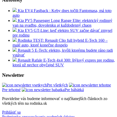
Kia EV4 Fastback : Keby dnes točili Fantomasa, má toto
auto
Kia PV5 Passenger Long Range Elite: elektrický rodinný
van na svadbu, dovolenku aj každodenný chaos
Kia EV5 GT-Line: keď elektro SUV začne dávať zmysel
pre rodinu
Rodinka TEST: Renault Clio full hybrid E-Tech 160 –
malé auto, ktoré konečne dospelo
Renault 5 E-Tech: elektro, kvôli ktorému budete ráno radi
vstávať
Renault Rafale E-Tech 4x4 300: štýlový expres pre rodinu,
ktorá už nechce obyčajné SUV
Newsletter
Pre všetkých
Pre tehotné
Pre bábätká
Pravidelne vás budeme informovať o najčítanejších článkoch zo
všetkých tém na rodinka.sk
Prihlásiť sa
Podmienky spracovávania osobných údajov