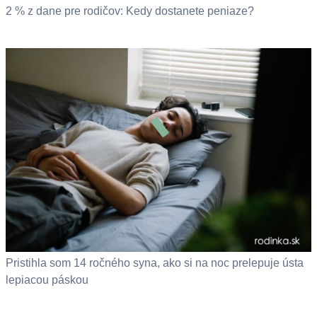
2 % z dane pre rodičov: Kedy dostanete peniaze?
Pristihla som 14 ročného syna, ako si na noc prelepuje ústa
lepiacou páskou