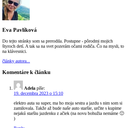
Eva Pavlíková
Do tejto stránky som sa prerodila. Postupne - pôrodmi mojich
štyroch detí. A tak sa na svet pozerám očami rodiča. Čo na mysli, to
na klávesnici.
články autora...
Komentáre k článku
Adela
píše:
19. decembra 2023 o 15:10
elektro auta su super, ma ho moja sestra a jazdu s nim som si
zamilovala. Takže až bude naše auto staršie, určite s kupime
nejakú staršiu jazdenku z ačiek (na novu bohužia nemáme 🙁
)