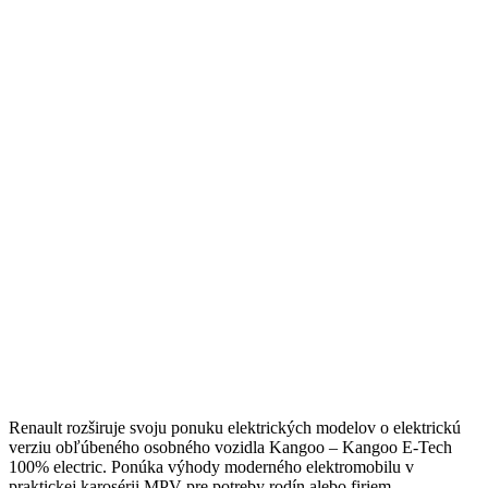
Renault rozširuje svoju ponuku elektrických modelov o elektrickú
verziu obľúbeného osobného vozidla Kangoo – Kangoo E-Tech
100% electric. Ponúka výhody moderného elektromobilu v
praktickej karosérii MPV pre potreby rodín alebo firiem.