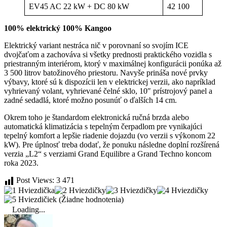
EV45 AC 22 kW + DC 80 kW
42 100
100% elektrický 100% Kangoo
Elektrický variant nestráca nič v porovnaní so svojím ICE
dvojčaťom a zachováva si všetky prednosti praktického vozidla s
priestranným interiérom, ktorý v maximálnej konfigurácii ponúka až
3 500 litrov batožinového priestoru. Navyše prináša nové prvky
výbavy, ktoré sú k dispozícii len v elektrickej verzii, ako napríklad
vyhrievaný volant, vyhrievané čelné sklo, 10″ prístrojový panel a
zadné sedadlá, ktoré možno posunúť o ďalších 14 cm.
Okrem toho je štandardom elektronická ručná brzda alebo
automatická klimatizácia s tepelným čerpadlom pre vynikajúci
tepelný komfort a lepšie riadenie dojazdu (vo verzii s výkonom 22
kW). Pre úplnosť treba dodať, že ponuku následne doplní rozšírená
verzia „L2“ s verziami Grand Equilibre a Grand Techno koncom
roka 2023.
Post Views:
3 471
(Žiadne hodnotenia)
Loading...