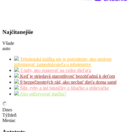
Najčítanejšie
Všade
auto
Tehotenská knižka nie je potvrdenie: ako správne
informovať zamestnávateľa o tehotenstve
3 rady, ako reagovať na vzdor dieťaťa
Keď je striedavá starostlivosť bezohľadná k deťom
9 bezpečnostných rád, ako nechať dieťa doma samé
Šibi, ryby a iné básničky o šibačke a oblievačke
Ako odčervovať mačku?
Dnes
Týždeň
Mesiac
Autotesty