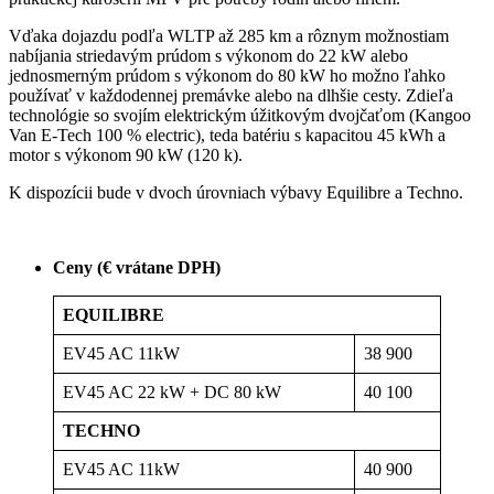
Vďaka dojazdu podľa WLTP až 285 km a rôznym možnostiam
nabíjania striedavým prúdom s výkonom do 22 kW alebo
jednosmerným prúdom s výkonom do 80 kW ho možno ľahko
používať v každodennej premávke alebo na dlhšie cesty. Zdieľa
technológie so svojím elektrickým úžitkovým dvojčaťom (Kangoo
Van E-Tech 100 % electric), teda batériu s kapacitou 45 kWh a
motor s výkonom 90 kW (120 k).
K dispozícii bude v dvoch úrovniach výbavy Equilibre a Techno.
Ceny (€ vrátane DPH)
EQUILIBRE
EV45 AC 11kW
38 900
EV45 AC 22 kW + DC 80 kW
40 100
TECHNO
EV45 AC 11kW
40 900