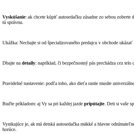
Vyskúšanie
: ak chcete kúpiť autosedačku zásadne zo sebou zoberte d
tú správnu.
Ukážka: Nechajte si od špecializovaného predajcu v obchode ukázať
Dbajte na
detaily
: napríklad, či bezpečnostný pás prechádza cez telo
Pravidelné nastavenie: podľa toho, ako dieťa rastie musíte univerzá
Buďte príkladom: aj Vy sa pri každej jazde
pripútajte
. Deti si vaše 
Vynikajúce je, ak má detská autosedačka mäkké a hlavne odnímateľ
horúce.