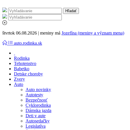
štvrtok 06.08.2026 | meniny má
Jozefína (meniny a význam mena)
auto.rodinka.sk
Rodinka
Tehotenstvo
Babetko
Detske choroby
Zvery
Auto
Auto novinky
Autotesty
Bezpečnosť
Cyklorodinka
Dámska jazda
Deti v aute
Autosedačky
Legislatíva