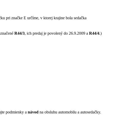
pri značke E určíme, v ktorej krajine bola sedačka
 označené
R44/3
, ich predaj je povolený do 26.9.2009 a
R44/4
.)
dujte podmienky a
návod
na obsluhu automobilu a autosedačky.