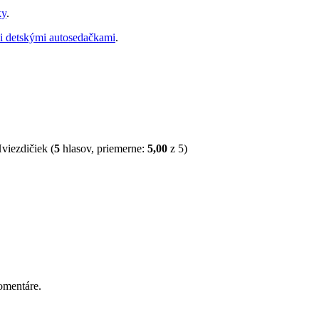
ky
.
i detskými autosedačkami
.
(
5
hlasov, priemerne:
5,00
z 5)
omentáre.