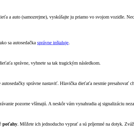
ieťa a auto (samozrejme), vyskúšajte ju priamo vo svojom vozidle. Nech
 ako sa autosedačka
správne inštaluje
.
 dieťaťa správne, vyhnete sa tak tragickým následkom.
lne autosedačky správne nastaviť. Hlavička dieťaťa nesmie presahovať 
správanie pozorne všímajú. A neskôr vám vynahradia aj signalizáciu ne
né
poťahy
. Môžete ich jednoducho vyprať a sú príjemné na dotyk. Zvážt