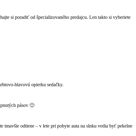
ajte si poradiť od špecializovaného predajcu. Len takto si vyberiete
chrbtovo-hlavovú opierku sedačky.
zapnutých pásov 🙂
e tmavšie odtiene – v lete pri pobyte auta na slnku vedia byť pekelne