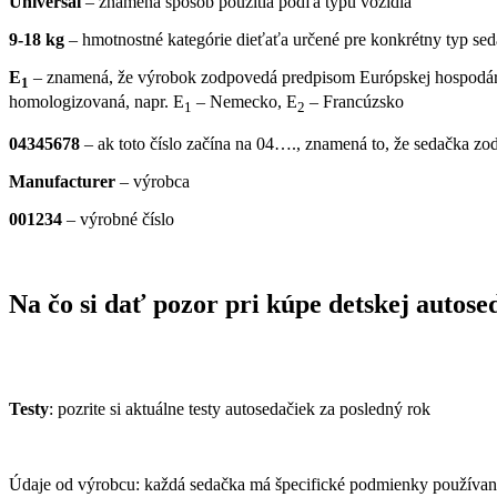
Universal
– znamená spôsob použitia podľa typu vozidla
9-18 kg
– hmotnostné kategórie dieťaťa určené pre konkrétny typ se
E
– znamená, že výrobok zodpovedá predpisom Európskej hospodársk
1
homologizovaná, napr. E
– Nemecko, E
– Francúzsko
1
2
04345678
– ak toto číslo začína na 04…., znamená to, že sedačka 
Manufacturer
– výrobca
001234
– výrobné číslo
Na čo si dať pozor pri kúpe detskej autos
Testy
: pozrite si aktuálne testy autosedačiek za posledný rok
Údaje od výrobcu: každá sedačka má špecifické podmienky používania