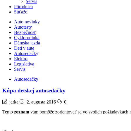
Servis
Pôrodnica
Súťaže
Auto novinky
Autotesty
Bezpečnosť
Cyklorodinka
Dámska jazda
Deti v aute
Autosedačky
Elektro
Legislatíva
Servis
Autosedačky
Kúpa detskej autosedačky
jarka
2. augusta 2016
0
Tento
zoznam
vám pomôže zorientovať sa vo svojich požiadavkách na