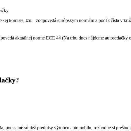
dačky
ej komisie, tzn. zodpovedá európskym normám a podľa čísla v krúžku 
zodpovedá aktuálnej norme ECE 44 (Na trhu dnes nájdeme autosedačky
edačky?
, podstatné sú tiež predpisy výrobcu automobilu, rozhodne si preštu