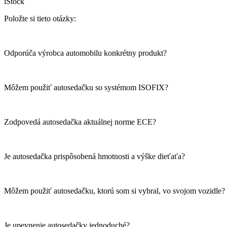
iStock
Položte si tieto otázky:
Odporúča výrobca automobilu konkrétny produkt?
Môžem použiť autosedačku so systémom ISOFIX?
Zodpovedá autosedačka aktuálnej norme ECE?
Je autosedačka prispôsobená hmotnosti a výške dieťaťa?
Môžem použiť autosedačku, ktorú som si vybral, vo svojom vozidle?
Je upevnenie autosedačky jednoduché?