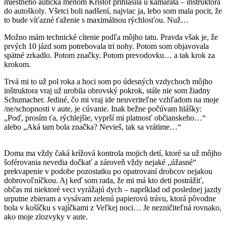
miestneho autíčka menom Krištof prihlásila u kamaráta – inštruktora
do autoškoly. Všetci boli nadšení, najviac ja, lebo som mala pocit, že
to bude víťazné ťaženie s maximálnou rýchlosťou. Nuž…
Možno mám technické cítenie podľa môjho tatu. Pravda však je, že
prvých 10 jázd som potrebovala tri nohy. Potom som objavovala
spätné zrkadlo. Potom značky. Potom prevodovku… a tak krok za
krokom.
Trvá mi to už pol roka a hoci som po údesných vzdychoch môjho
inštruktora vraj už urobila obrovský pokrok, stále nie som žiadny
Schumacher. Jediné, čo mi vraj ide neuveriteľne vzhľadom na moje
/ne/schopnosti v aute, je cúvanie. Inak bežne počúvam hlášky:
„Poď, prosím ťa, rýchlejšie, vyprší mi platnosť občianskeho…“
alebo „Aká tam bola značka? Nevieš, tak sa vrátime…“
Doma ma vždy čaká krížová kontrola mojich detí, ktoré sa už môjho
šoférovania nevedia dočkať a zároveň vždy nejaké „úžasné“
prekvapenie v podobe pozostatku po opatrovaní drobcov nejakou
dobrovoľníčkou. Aj keď som rada, že mi má kto deti postrážiť,
občas mi niektoré veci vyrážajú dych – napríklad od poslednej jazdy
urputne zbieram a vysávam zelenú papierovú trávu, ktorá pôvodne
bola v košíčku s vajíčkami z Veľkej noci… Je nezničiteľná rovnako,
ako moje zlozvyky v aute.