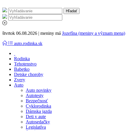
štvrtok 06.08.2026 | meniny má
Jozefína (meniny a význam mena)
auto.rodinka.sk
Rodinka
Tehotenstvo
Babetko
Detske choroby
Zvery
Auto
Auto novinky
Autotesty
Bezpečnosť
Cyklorodinka
Dámska jazda
Deti v aute
Autosedačky
Legislatíva