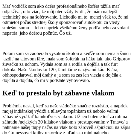
Mať vodičák som ako dcéra profesionálneho šoféra túžila mať
odjakživa, o to viac, že môj otec vždy tvrdil, že mám najlepší
technický nos na šoférovanie. Lichotilo mi to, menej však to, že mi
odmietol počas strednej školy sponzorovať autoškolu za vtedy
smiešnu sumu… lebo napriek všetkému ženy podľa neho za volant
nepatria, jeho dcérou počnúc. Čo už.
Potom som sa zaoberala vysokou školou a keďže som nemala šancu
jazdiť na tatovom fáre, mala som šoferák na háku tak, ako Grigorov
žuvačku za uchom. Vydala som sa a rodila a dojčila a tak furt
dokola. Našu škodovku 120, familiárne nazývanú kára Klára,
obhospodaroval môj drahý a ja som sa zas len viezla a dojčila a
dojčila a dojčila, čo mi v podstate vyhovovalo.
Keď to prestalo byt zábavné vlakom
Problémik nastal, keď sa naše stádočko značne rozrástlo, a napriek
mojej indiánskej výdrži a túlavým topánkam už nebolo veľmi
zábavné vyrážať kamkoľvek vlakom. Už len balenie toť za roh na
záhradu /nejakých 30 kilákov vlakom s prestupovaním v Trnave/ a
nahnanie našej tlupy načas na vlak bolo zároveň ašpiráciou na zápis
do Guinessovej knihy rekordov z hľadiska minimálneho