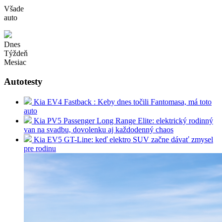
Všade
auto
Dnes
Týždeň
Mesiac
Autotesty
Kia EV4 Fastback : Keby dnes točili Fantomasa, má toto
auto
Kia PV5 Passenger Long Range Elite: elektrický rodinný
van na svadbu, dovolenku aj každodenný chaos
Kia EV5 GT-Line: keď elektro SUV začne dávať zmysel
pre rodinu