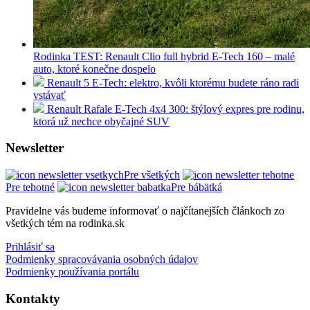
Rodinka TEST: Renault Clio full hybrid E-Tech 160 – malé
auto, ktoré konečne dospelo
Renault 5 E-Tech: elektro, kvôli ktorému budete ráno radi
vstávať
Renault Rafale E-Tech 4x4 300: štýlový expres pre rodinu,
ktorá už nechce obyčajné SUV
Newsletter
Pre všetkých
Pre tehotné
Pre bábätká
Pravidelne vás budeme informovať o najčítanejších článkoch zo
všetkých tém na rodinka.sk
Prihlásiť sa
Podmienky spracovávania osobných údajov
Podmienky používania portálu
Kontakty