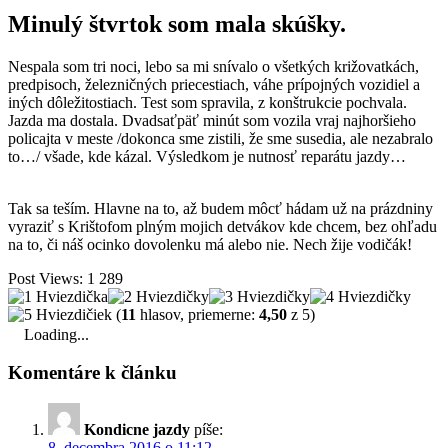
Minulý štvrtok som mala skúšky.
Nespala som tri noci, lebo sa mi snívalo o všetkých križovatkách,
predpisoch, železničných priecestiach, váhe prípojných vozidiel a
iných dôležitostiach. Test som spravila, z konštrukcie pochvala.
Jazda ma dostala. Dvadsaťpäť minút som vozila vraj najhoršieho
policajta v meste /dokonca sme zistili, že sme susedia, ale nezabralo
to…/ všade, kde kázal. Výsledkom je nutnosť reparátu jazdy…
Tak sa teším. Hlavne na to, až budem môcť hádam už na prázdniny
vyraziť s Krištofom plným mojich detvákov kde chcem, bez ohľadu
na to, či náš ocinko dovolenku má alebo nie. Nech žije vodičák!
Post Views:
1 289
(
11
hlasov, priemerne:
4,50
z 5)
Loading...
Komentáre k článku
Kondicne jazdy
píše:
8. decembra 2016 o 11:12