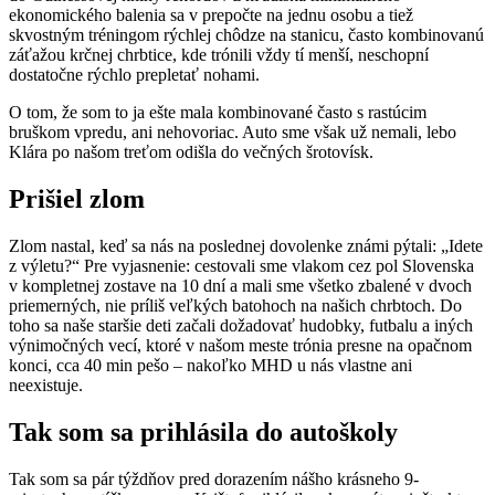
ekonomického balenia sa v prepočte na jednu osobu a tiež
skvostným tréningom rýchlej chôdze na stanicu, často kombinovanú
záťažou krčnej chrbtice, kde trónili vždy tí menší, neschopní
dostatočne rýchlo prepletať nohami.
O tom, že som to ja ešte mala kombinované často s rastúcim
bruškom vpredu, ani nehovoriac. Auto sme však už nemali, lebo
Klára po našom treťom odišla do večných šrotovísk.
Prišiel zlom
Zlom nastal, keď sa nás na poslednej dovolenke známi pýtali: „Idete
z výletu?“ Pre vyjasnenie: cestovali sme vlakom cez pol Slovenska
v kompletnej zostave na 10 dní a mali sme všetko zbalené v dvoch
priemerných, nie príliš veľkých batohoch na našich chrbtoch. Do
toho sa naše staršie deti začali dožadovať hudobky, futbalu a iných
výnimočných vecí, ktoré v našom meste trónia presne na opačnom
konci, cca 40 min pešo – nakoľko MHD u nás vlastne ani
neexistuje.
Tak som sa prihlásila do autoškoly
Tak som sa pár týždňov pred dorazením nášho krásneho 9-