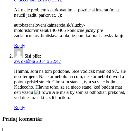
Ak mate problem s parkovanim… pozrite si inzerat (mna
naucil jazdit, parkovat…):
autobazar.slovenskainzercia.sk/sluzby-
motoristom/inzerat/1460465-kondicne-jazdy-pre-
zaciatocnikov-bratislava-a-okolie-ponuka-bratislavsky-kraj/
Reply
Sisi
píše:
29. októbra 2014 o 22:47
Hmmm, som na tom podobne. Sice vodicak mam od 97., ale
nesoferujem. Najskor nebolo na com, neskor nebol dovod a
potom prisiel strach. Cim som starsia, tym sa viac bojim.
Kadecoho. Hlavne toho, ze sa nieco stane, ked budem mat
deti vzadu
Ale mala by som sa odhodlat, prekonat,
ved dnes uz fakt jazdi hocikto..
Reply
Pridaj komentár