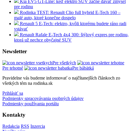
Kia EV5 GT-Line: keď elektro SUV začne dávať zmysel
pre rodinu
Rodinka TEST: Renault Clio full hybrid E-Tech 160 –
malé auto, ktoré konečne dospelo
Renault 5 E-Tech: elektro, kvôli ktorému budete ráno radi
vstávať
Renault Rafale E-Tech 4x4 300: štýlový expres pre rodinu,
ktorá už nechce obyčajné SUV
Newsletter
Pre všetkých
Pre tehotné
Pre bábätká
Pravidelne vás budeme informovať o najčítanejších článkoch zo
všetkých tém na rodinka.sk
Prihlásiť sa
Podmienky spracovávania osobných údajov
Podmienky používania portálu
Kontakty
Redakcia
RSS
Inzercia