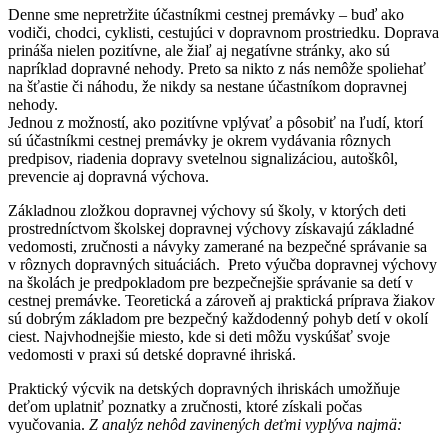
Denne sme nepretržite účastníkmi cestnej premávky – buď ako
vodiči, chodci, cyklisti, cestujúci v dopravnom prostriedku. Doprava
prináša nielen pozitívne, ale žiaľ aj negatívne stránky, ako sú
napríklad dopravné nehody. Preto sa nikto z nás nemôže spoliehať
na šťastie či náhodu, že nikdy sa nestane účastníkom dopravnej
nehody.
Jednou z možností, ako pozitívne vplývať a pôsobiť na ľudí, ktorí
sú účastníkmi cestnej premávky je okrem vydávania rôznych
predpisov, riadenia dopravy svetelnou signalizáciou, autoškôl,
prevencie aj dopravná výchova.
Základnou zložkou dopravnej výchovy sú školy, v ktorých deti
prostredníctvom školskej dopravnej výchovy získavajú základné
vedomosti, zručnosti a návyky zamerané na bezpečné správanie sa
v rôznych dopravných situáciách. Preto výučba dopravnej výchovy
na školách je predpokladom pre bezpečnejšie správanie sa detí v
cestnej premávke. Teoretická a zároveň aj praktická príprava žiakov
sú dobrým základom pre bezpečný každodenný pohyb detí v okolí
ciest. Najvhodnejšie miesto, kde si deti môžu vyskúšať svoje
vedomosti v praxi sú detské dopravné ihriská.
Praktický výcvik na detských dopravných ihriskách umožňuje
deťom uplatniť poznatky a zručnosti, ktoré získali počas
vyučovania.
Z analýz nehôd zavinených deťmi vyplýva najmä: