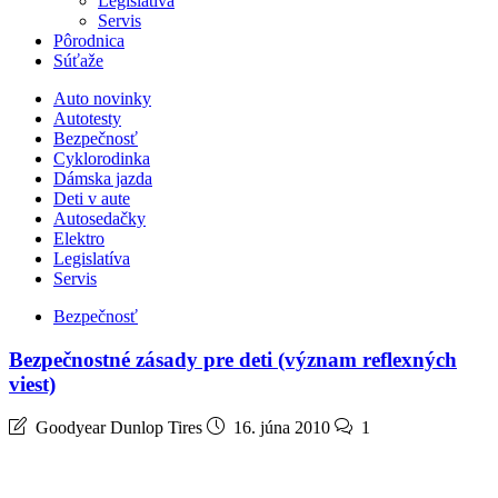
Legislatíva
Servis
Pôrodnica
Súťaže
Auto novinky
Autotesty
Bezpečnosť
Cyklorodinka
Dámska jazda
Deti v aute
Autosedačky
Elektro
Legislatíva
Servis
Bezpečnosť
Bezpečnostné zásady pre deti (význam reflexných
viest)
Goodyear Dunlop Tires
16. júna 2010
1