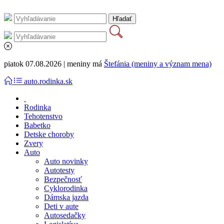
piatok 07.08.2026 | meniny má
Štefánia (meniny a význam mena)
auto.rodinka.sk
Rodinka
Tehotenstvo
Babetko
Detske choroby
Zvery
Auto
Auto novinky
Autotesty
Bezpečnosť
Cyklorodinka
Dámska jazda
Deti v aute
Autosedačky