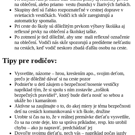
na oblečení, alebo priamo vestu (bundu) v žiarivých farbách.
Skupiny detí sú ľahko rozpoznateľné v cestnej doprave v
svietiacich vestičkách. Vodiči ich skôr zaregistrujú a
automaticky spomalia.
Pri ceste do školy sú dôležitým prvkom výbavy školáka aj
reflexné prvky na oblečení a školskej taške.
Po zotmení je tiež dôležité, aby sme mali reflexné označenie
na oblečení. Vodiči nás skôr spozorujú a predídeme nešťastiu
na cestách, keď vodič neskoro zbadá ďalšiu osobu na ceste.
Tipy pre rodičov:
Vysvetlite, názorne – hrou, kreslením apo., svojim deťom,
prečo je dôležité dávať si na ceste pozor
Podnieťte u detí záujem o bezpečnosť/nosenie vestičky
napríklad tým, že si spolu s ním zostavíte „zošítok
bezpečných pravidiel“, ktorý bude dieťa nosiť so sebou a
ukáže ho i kamarátom
Aktívne sa zaujímajte o to, do akej miery je téma bezpečnosti
detí na cestách komunikovaná v ich škole, družine
Urobte si čas na to, že v reálnej premávke dieťaťu vysvetlíte,
čo sa na ceste deje, kto sa správa príkladne, resp. kto urobil
chybu – ako ju napraviť, predchádzať jej
Dovoľte svojmu dieťaťu, nech vás – napríklad počas jazdy