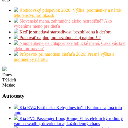
Rodičovský príspevok 2026: Výška, podmienky a nárok |
tehotenstvo.rodinka.sk
Slovenské mená, zahraničné alebo netradičné? Ako
vyberáme meno pre dieťa
Keď je striedavá starostlivosť bezohľadná k deťom
Pracovať naplno, no nezabúdať aj naplno žiť
Najobľúbenejšie chlapčenské biblické mená. Čaká vás krst
alebo birmovka?
Príspevok pri narodení dieťaťa 2026: Presná výška a
podmienky nároku
Dnes
Týždeň
Mesiac
Autotesty
Kia EV4 Fastback : Keby dnes točili Fantomasa, má toto
auto
Kia PV5 Passenger Long Range Elite: elektrický rodinný
van na svadbu, dovolenku aj každodenný chaos