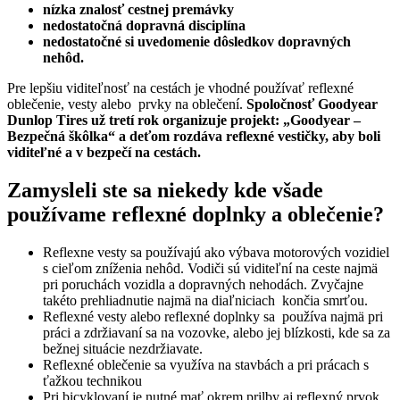
nízka znalosť cestnej premávky
nedostatočná dopravná disciplína
nedostatočné si uvedomenie dôsledkov dopravných
nehôd.
Pre lepšiu viditeľnosť na cestách je vhodné používať reflexné
oblečenie, vesty alebo prvky na oblečení.
Spoločnosť Goodyear
Dunlop Tires už tretí rok organizuje projekt: „Goodyear –
Bezpečná škôlka“ a
deťom rozdáva reflexné vestičky, aby boli
viditeľné a
v
bezpečí na cestách.
Zamysleli ste sa niekedy kde všade
používame reflexné doplnky a oblečenie?
Reflexne vesty sa používajú ako výbava motorových vozidiel
s cieľom
zníženia nehôd. Vodiči sú viditeľní na ceste najmä
pri poruchách vozidla a dopravných nehodách. Zvyčajne
takéto prehliadnutie najmä na diaľniciach končia smrťou.
Reflexné vesty alebo reflexné doplnky sa používa najmä pri
práci a zdržiavaní sa na vozovke, alebo jej blízkosti, kde sa za
bežnej situácie nezdržiavate.
Reflexné oblečenie sa využíva na stavbách a pri prácach s
ťažkou technikou
Pri bicyklovaní je nutné mať okrem prilby aj reflexný prvok