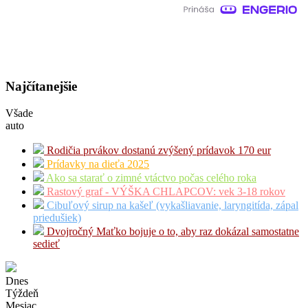
Najčítanejšie
Všade
auto
Rodičia prvákov dostanú zvýšený prídavok 170 eur
Prídavky na dieťa 2025
Ako sa starať o zimné vtáctvo počas celého roka
Rastový graf - VÝŠKA CHLAPCOV: vek 3-18 rokov
Cibuľový sirup na kašeľ (vykašliavanie, laryngitída, zápal
priedušiek)
Dvojročný Maťko bojuje o to, aby raz dokázal samostatne
sedieť
Dnes
Týždeň
Mesiac