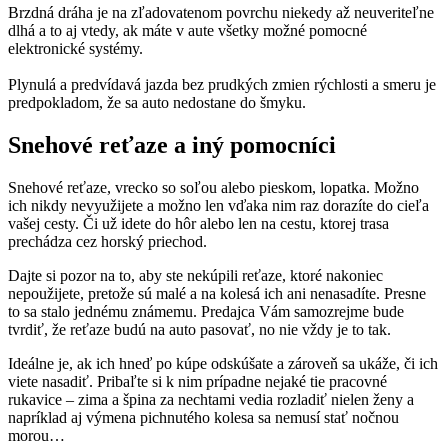
Brzdná dráha je na zľadovatenom povrchu niekedy až neuveriteľne
dlhá a to aj vtedy, ak máte v aute všetky možné pomocné
elektronické systémy.
Plynulá a predvídavá jazda bez prudkých zmien rýchlosti a smeru je
predpokladom, že sa auto nedostane do šmyku.
Snehové reťaze a iný pomocníci
Snehové reťaze, vrecko so soľou alebo pieskom, lopatka. Možno
ich nikdy nevyužijete a možno len vďaka nim raz dorazíte do cieľa
vašej cesty. Či už idete do hôr alebo len na cestu, ktorej trasa
prechádza cez horský priechod.
Dajte si pozor na to, aby ste nekúpili reťaze, ktoré nakoniec
nepoužijete, pretože sú malé a na kolesá ich ani nenasadíte. Presne
to sa stalo jednému známemu. Predajca Vám samozrejme bude
tvrdiť, že reťaze budú na auto pasovať, no nie vždy je to tak.
Ideálne je, ak ich hneď po kúpe odskúšate a zároveň sa ukáže, či ich
viete nasadiť. Pribaľte si k nim prípadne nejaké tie pracovné
rukavice – zima a špina za nechtami vedia rozladiť nielen ženy a
napríklad aj výmena pichnutého kolesa sa nemusí stať nočnou
morou…