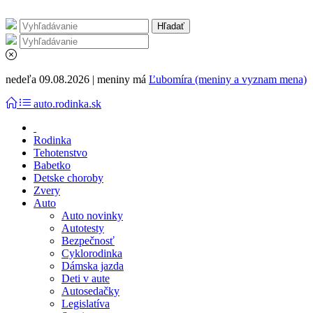
nedeľa 09.08.2026 | meniny má
Ľubomíra (meniny a vyznam mena)
auto.rodinka.sk
Rodinka
Tehotenstvo
Babetko
Detske choroby
Zvery
Auto
Auto novinky
Autotesty
Bezpečnosť
Cyklorodinka
Dámska jazda
Deti v aute
Autosedačky
Legislatíva