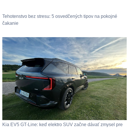
Tehotenstvo bez stresu: 5 osvedčených tipov na pokojné
čakanie
Kia EV5 GT-Line: keď elektro SUV začne dávať zmysel pre