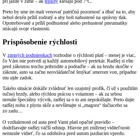
pri jazde v zime – ak
teploty
klesajú pod 7°C.
Preto by sme im mali venovať patričnú pozornosť a dbať na to, aby
nebol dezén príliš zodratý a aby boli nahustené na správny tlak.
Opotrebované a príliš podhustené alebo prehustené pneumatiky
strácajú svoje vlastnosti.
Prispôsobenie rýchlosti
V
zimných podmienkach
rozhodne o rýchlosti platí – menej je viac,
čo Vám iste potvrdí aj každý automobilový pretekár. Radšej si ešte
pred zákrutou trochu pribrzdite a podraďte – ak na brzdu skočíte v
zákrute, auto sa začne neovládateľné šmýkať smerom von, prípadne
mu ujde zadok.
Takéto situácie dokáže zvládnuť len ozajstný profík, čí už s použitím
ručnej brzdy, alebo rýchlou prácou s volantom – ak za sebou
nemáte špeciálny výcvik, radšej sa o to ani nepokúšajte. Preto dajte
radšej nohu z plynu skôr a nevšímajte si „magora“ tlačiaceho sa
zo zadu…
O vzdialenosti od auta pred Vami platí opačné pravidlo –
dodržiavajte radšej väčší odstup. Hlavne pri zníženej viditeľnosti
nemusíte vidieť, čo sa odohráva pred autom jazdiacim vpredu.