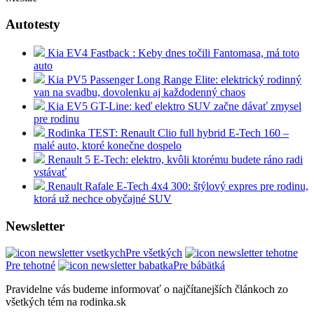
Autotesty
Kia EV4 Fastback : Keby dnes točili Fantomasa, má toto
auto
Kia PV5 Passenger Long Range Elite: elektrický rodinný
van na svadbu, dovolenku aj každodenný chaos
Kia EV5 GT-Line: keď elektro SUV začne dávať zmysel
pre rodinu
Rodinka TEST: Renault Clio full hybrid E-Tech 160 –
malé auto, ktoré konečne dospelo
Renault 5 E-Tech: elektro, kvôli ktorému budete ráno radi
vstávať
Renault Rafale E-Tech 4x4 300: štýlový expres pre rodinu,
ktorá už nechce obyčajné SUV
Newsletter
Pre všetkých
Pre tehotné
Pre bábätká
Pravidelne vás budeme informovať o najčítanejších článkoch zo
všetkých tém na rodinka.sk