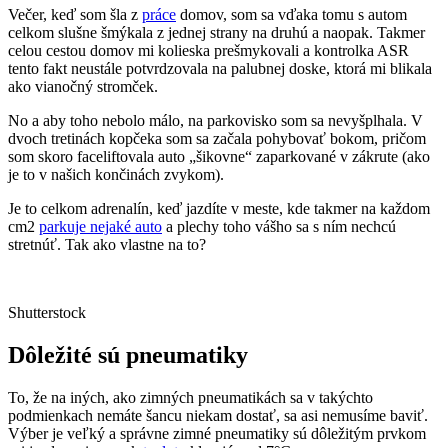
Večer, keď som šla z
práce
domov, som sa vďaka tomu s autom
celkom slušne šmýkala z jednej strany na druhú a naopak. Takmer
celou cestou domov mi kolieska prešmykovali a kontrolka ASR
tento fakt neustále potvrdzovala na palubnej doske, ktorá mi blikala
ako vianočný stromček.
No a aby toho nebolo málo, na parkovisko som sa nevyšplhala. V
dvoch tretinách kopčeka som sa začala pohybovať bokom, pričom
som skoro faceliftovala auto „šikovne“ zaparkované v zákrute (ako
je to v našich končinách zvykom).
Je to celkom adrenalín, keď jazdíte v meste, kde takmer na každom
cm2
parkuje nejaké auto
a plechy toho vášho sa s ním nechcú
stretnúť. Tak ako vlastne na to?
Shutterstock
Dôležité sú pneumatiky
To, že na iných, ako zimných pneumatikách sa v takýchto
podmienkach nemáte šancu niekam dostať, sa asi nemusíme baviť.
Výber je veľký a správne zimné pneumatiky sú dôležitým prvkom