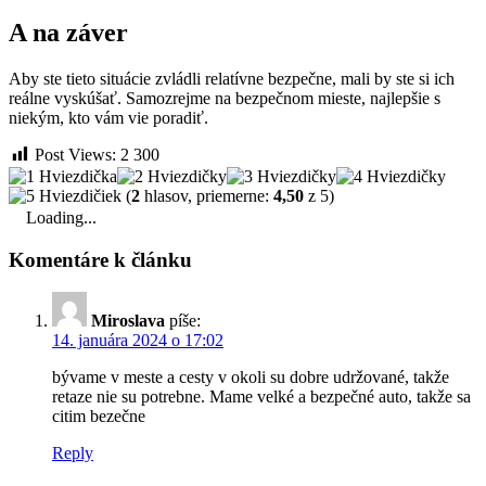
A na záver
Aby ste tieto situácie zvládli relatívne bezpečne, mali by ste si ich
reálne vyskúšať. Samozrejme na bezpečnom mieste, najlepšie s
niekým, kto vám vie poradiť.
Post Views:
2 300
(
2
hlasov, priemerne:
4,50
z 5)
Loading...
Komentáre k článku
Miroslava
píše:
14. januára 2024 o 17:02
bývame v meste a cesty v okoli su dobre udržované, takže
retaze nie su potrebne. Mame velké a bezpečné auto, takže sa
citim bezečne
Reply