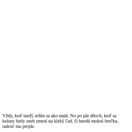
Vždy, keď sneží, teším sa ako malá. No po pár dňoch, keď sa
krásny biely sneh zmení na klzký ľad, či hnedú mokrú brečku,
radosť ma prejde.