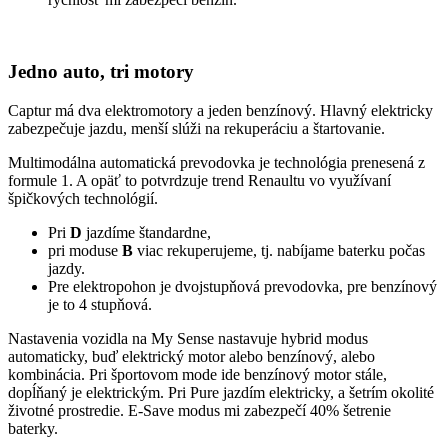
Jedno auto, tri motory
Captur má dva elektromotory a jeden benzínový. Hlavný elektricky
zabezpečuje jazdu, menší slúži na rekuperáciu a štartovanie.
Multimodálna automatická prevodovka je technológia prenesená z
formule 1. A opäť to potvrdzuje trend Renaultu vo využívaní
špičkových technológií.
Pri
D
jazdíme štandardne,
pri moduse
B
viac rekuperujeme, tj. nabíjame baterku počas
jazdy.
Pre elektropohon je dvojstupňová prevodovka, pre benzínový
je to 4 stupňová.
Nastavenia vozidla na My Sense nastavuje hybrid modus
automaticky, buď elektrický motor alebo benzínový, alebo
kombinácia. Pri športovom mode ide benzínový motor stále,
dopĺňaný je elektrickým. Pri Pure jazdím elektricky, a šetrím okolité
životné prostredie. E-Save modus mi zabezpečí 40% šetrenie
baterky.