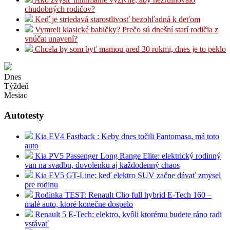
chudobných rodičov?
Keď je striedavá starostlivosť bezohľadná k deťom
Vymreli klasické babičky? Prečo sú dnešní starí rodičia z
vnúčat unavení?
Chcela by som byť mamou pred 30 rokmi, dnes je to peklo
Dnes
Týždeň
Mesiac
Autotesty
Kia EV4 Fastback : Keby dnes točili Fantomasa, má toto
auto
Kia PV5 Passenger Long Range Elite: elektrický rodinný
van na svadbu, dovolenku aj každodenný chaos
Kia EV5 GT-Line: keď elektro SUV začne dávať zmysel
pre rodinu
Rodinka TEST: Renault Clio full hybrid E-Tech 160 –
malé auto, ktoré konečne dospelo
Renault 5 E-Tech: elektro, kvôli ktorému budete ráno radi
vstávať