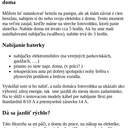
doma
Môžem ísť natankovať benzín na pumpu, ale ak mám závrat z cien
benzínu, nabijem si do neho svoju elektriku z domu. Tento moment
ma veľmi zaujal, keďže máme na streche fotovoltiku, ktorú pasie
slniečko. Nabitie doma mi trvalo cca 5 hodín. Ak by sme mali
nainštalovanú nabíjačku (wallbox), nabitie trvá do 3 hodín.
Nabíjanie baterky
nabíjačky elektromobilov (na verejných parkoviskách,
garážach, ….)
priamo zo siete napr. doma, (v práci? )
rekuperáciou auta pri dobrej spolupráci nohy šeféra s
plynovým pedálom a brdzou vozidla.
Vyskúšal som si ho nabiť, a naša domáca fotovoltika sa ukázalo ako
výborný zdroj energie, tak sme jazdili do mesta skoro zadarminko.
Na to slúži v testovacom modely kábel pre nabíjanie flexi pre
štandardnú 8/10 A a priemyselnú zásuvku 14 A.
Dá sa jazdiť rýchlo?
Táto filozofia sa mi páči, z domu do prace, na nákup na elektrike,