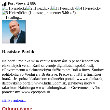
Post Views:
2 886
(
1
hlasov, priemerne:
5,00
z 5)
Loading...
Rastislav Pavlík
Na portáli rodinka.sk sa venuje testom áut. A je nadšencom ich
elektrických verzií. Rasti sa venuje digitalizácií spoločnosti,
eGovernmentu a elektronickým službam pre ľudí a firmy. Študoval
politológiu vo Viedni a v Bratislave. Pracoval v IKT a finančnej
branži. Je spoluzakladateľom rodinného portálu www.rodinka.sk,
darcovského portálu www.ludialudom.sk, jazykovej školy v
rakúskom Hainburgu www.hainburgin.at a eGovernmentového
poradenstva www.epodpora.sk.
články autora...
Odporúčame