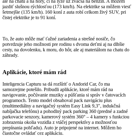
ale na chatu a na hory, či na lyže už zväčša na benzín. A môžem
jazdiť slušnou rýchlosťou (173 km/h). Na elektrike sa môžem viesť
šetrnejšie (135 km/h). 160 koní z auta robí celkom živý SUV, pri
čistej elektrike je to 91 koní.
To, že auto môže mať ťažné zariadenia a strešné nosiče, čo
potvrdzuje jeho možnosti pre rodinu s dvoma deťmi aj na dlhšie
cesty, na dovolenku, k moru, do hôr, ale aj materiálom na chatu do
záhrady.
Aplikácie, ktoré mám rád
Inteligencia Capturu sa dá rozšíriť o Andorid Car, čo ma
samozrejme potešilo. Pribudli aplikácie, ktoré mám rád na
navigovanie, počúvanie muziky a púšťania si správ v čatovacích
programoch. Tento model obsahoval pack navigáciu plus
(multimediálny a navigačný systém Easy Link 9,3″, indukčná
nabíjačka telefónu) a pohodlný pack parking 360 (predné a zadné
parkovacie senzory, kamerový systém 360° – 4 kamery s funkciou
zobrazenia okolia vozidla z vtáčej perspektívy a možnosťou
prepínania pohľadu). Auto je pripojené na internet. Môžem ho
čiastočne ovládať cez aplikáciu.