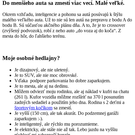
Do menšieho auta sa zmestí viac vecí. Malé veľké.
Okrem vzhľadu, inteligencie a pohonu sa autá posúvajú k štýlu
malého veľkého auta. Už to nie sú len autá na prepravu z bodu A do
bodu B. Sú súčasťou akčného plánu dňa. A to, že je to crossover
(zvýšený podvozok), robí z neho auto „do voza aj do koča“. Z
mesta do hôr, do ľahšieho terénu.
Moje osobné hedlajny?
Je dizajnový, ale nie uletený.
Je to SUV, ale nie moc obrovské.
Vďaka podpore parkovania ho dobre zaparkujem.
Je to mesta, ale aj na dedinu.
Môžem odviezť moju rodinku, ale aj náklad v kufri na chatu
(261 l). Kufor vozidla môžme rozšíriť na 370 l posunutím
zadných sedadiel a použitím jeho dna. Rodina s 2 deťmi a
športovým kočíkom
sa zmestí.
Je vyšší (150 cm), ale tak akurát. Do podzemnej garáži
zaparkujem :-).
Je inteligentný, ale rýchlo mu porozumieme.
Je elektricky, ale stále nie až tak. Lebo jazdu na vyššiu
rýchlosť mi zabezpečí benzín.