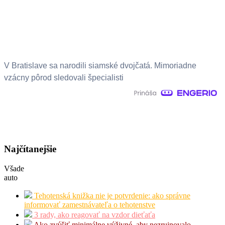
V Bratislave sa narodili siamské dvojčatá. Mimoriadne
vzácny pôrod sledovali špecialisti
Najčítanejšie
Všade
auto
Tehotenská knižka nie je potvrdenie: ako správne
informovať zamestnávateľa o tehotenstve
3 rady, ako reagovať na vzdor dieťaťa
Ako zvýšiť minimálne výživné, aby nezruinovalo