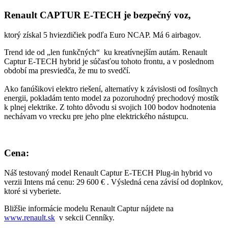
Renault CAPTUR E-TECH je bezpečný voz,
ktorý získal 5 hviezdičiek podľa Euro NCAP. Má 6 airbagov.
Trend ide od „len funkčných“ ku kreatívnejším autám. Renault
Captur E-TECH hybrid je súčasťou tohoto frontu, a v poslednom
období ma presviedča, že mu to svedčí.
Ako fanúšikovi elektro riešení, alternatívy k závislosti od fosílnych
energii, pokladám tento model za pozoruhodný prechodový mostík
k plnej elektrike. Z tohto dôvodu si svojich 100 bodov hodnotenia
nechávam vo vrecku pre jeho plne elektrického nástupcu.
Cena:
Náš testovaný model Renault Captur E-TECH Plug-in hybrid vo
verzii Intens má cenu: 29 600 € . Výsledná cena závisí od doplnkov,
ktoré si vyberiete.
Bližšie informácie modelu Renault Captur nájdete na
www.renault.sk
v sekcii Cenníky.