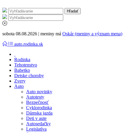
sobota 08.08.2026 | meniny má
Oskár (meniny a význam mena)
auto.rodinka.sk
Rodinka
Tehotenstvo
Babetko
Detske choroby
Zvery
Auto
Auto novinky
Autotesty
Bezpečnosť
Cyklorodinka
Dámska jazda
Deti v aute
Autosedačky
Legislatíva