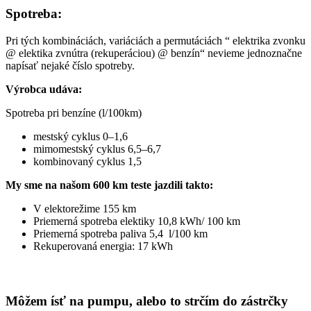
Spotreba:
Pri tých kombináciách, variáciách a permutáciách “ elektrika zvonku
@ elektika zvnútra (rekuperáciou) @ benzín“ nevieme jednoznačne
napísať nejaké číslo spotreby.
Výrobca udáva:
Spotreba pri benzíne (l/100km)
mestský cyklus 0–1,6
mimomestský cyklus 6,5–6,7
kombinovaný cyklus 1,5
My sme na našom 600 km teste jazdili takto:
V elektorežime 155 km
Priemerná spotreba elektiky 10,8 kWh/ 100 km
Priemerná spotreba paliva 5,4 l/100 km
Rekuperovaná energia: 17 kWh
Môžem ísť na pumpu, alebo to strčím do zástrčky