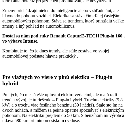
ktorú autá doteraz pri jazde len produkovali, ale nevyužívali.
Zmeny prichádzajú nielen do inteligencie alebo vzhľadu áut, ale
hlavne do pohonu vozidiel. Elektrika sa stáva čím ďalej častejším
automobilovým pohonom. Stáva sa trendom, ktorý prinášajú veľké
zmeny a iný pohľad na automobilizmus.
Dostal sa nám pod ruky Renault CapturE-TECH Plug-in 160 ,
vo výbave Intense.
Kombinuje to, čo je dnes trendy, ale stále zostáva vo svojej
automobilovej podstate hlavne praktický .
Pre vlažných vo viere v plnú elektiku – Plug-in
hybrid
Pre tých, čo nie sú ešte úplnými elektro veriacimi, ale majú radi
trend a vývoj, je tu riešenie – Plug-in hybrid. Trochu elektriky (9,8
kW) a o trochu viac fosílneho benzínu (39 l nádrž). Stále stojím na
dvoch nohách, a môžem sa pekne opatrne spoznávať s elektrickým
pohonom. Na elektriku prejdem do 50 km. S benzínom mi výrobca
udáva 580 km pri mimomestskom cykluse.