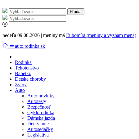
nedeľa 09.08.2026 | meniny má
Ľubomíra (meniny a vyznam mena)
auto.rodinka.sk
Rodinka
Tehotenstvo
Babetko
Detske choroby
Zvery
Auto
Auto novinky
Autotesty
Bezpečnosť
Cyklorodinka
Dámska jazda
Deti v aute
Autosedačky
Legislatíva