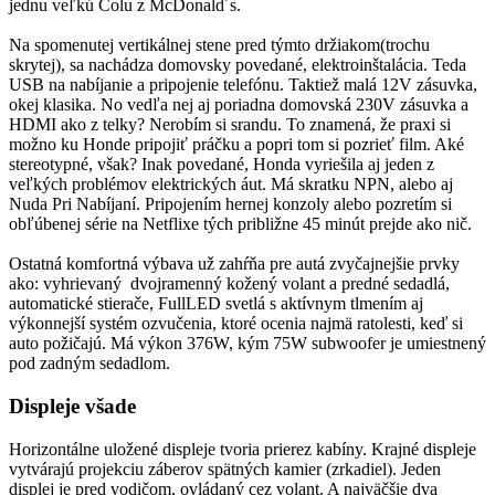
jednu veľkú Colu z McDonald´s.
Na spomenutej vertikálnej stene pred týmto držiakom(trochu
skrytej), sa nachádza domovsky povedané, elektroinštalácia. Teda
USB na nabíjanie a pripojenie telefónu. Taktiež malá 12V zásuvka,
okej klasika. No vedľa nej aj poriadna domovská 230V zásuvka a
HDMI ako z telky? Nerobím si srandu. To znamená, že praxi si
možno ku Honde pripojiť práčku a popri tom si pozrieť film. Aké
stereotypné, však? Inak povedané, Honda vyriešila aj jeden z
veľkých problémov elektrických áut. Má skratku NPN, alebo aj
Nuda Pri Nabíjaní. Pripojením hernej konzoly alebo pozretím si
obľúbenej série na Netflixe tých približne 45 minút prejde ako nič.
Ostatná komfortná výbava už zahŕňa pre autá zvyčajnejšie prvky
ako: vyhrievaný dvojramenný kožený volant a predné sedadlá,
automatické stierače, FullLED svetlá s aktívnym tlmením aj
výkonnejší systém ozvučenia, ktoré ocenia najmä ratolesti, keď si
auto požičajú. Má výkon 376W, kým 75W subwoofer je umiestnený
pod zadným sedadlom.
Displeje všade
Horizontálne uložené displeje tvoria prierez kabíny. Krajné displeje
vytvárajú projekciu záberov spätných kamier (zrkadiel). Jeden
displej je pred vodičom, ovládaný cez volant. A najväčšie dva