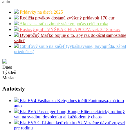
auto
Prídavky na dieťa 2025
Rodičia prvákov dostanú zvýšený prídavok 170 eur
Ako sa starať o zimné vtáctvo počas celého roka
Rastový graf - VÝŠKA CHLAPCOV: vek 3-18 rokov
Dvojročný Maťko bojuje o to, aby raz dokázal samostatne
sedieť
Cibuľový sirup na kašeľ (vykašliavanie, laryngitída, zápal
priedušiek)
Dnes
Týždeň
Mesiac
Autotesty
Kia EV4 Fastback : Keby dnes točili Fantomasa, má toto
auto
Kia PV5 Passenger Long Range Elite: elektrický rodinný
van na svadbu, dovolenku aj každodenný chaos
Kia EV5 GT-Line: keď elektro SUV začne dávať zmysel
pre rodinu