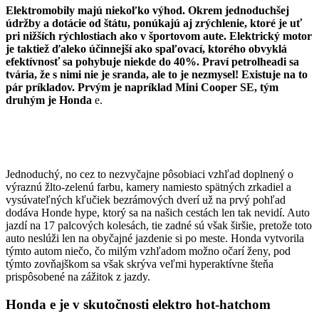
Elektromobily majú niekoľko výhod. Okrem jednoduchšej
údržby a dotácie od štátu, ponúkajú aj zrýchlenie, ktoré je uť
pri nižších rýchlostiach ako v športovom aute. Elektrický motor
je taktiež ďaleko účinnejší ako spaľovací, ktorého obvyklá
efektívnosť sa pohybuje niekde do 40%. Praví petrolheadi sa
tvária, že s nimi nie je sranda, ale to je nezmysel! Existuje na to
pár príkladov. Prvým je napríklad Mini Cooper SE, tým
druhým je Honda
e.
Jednoduchý, no cez to nezvyčajne pôsobiaci vzhľad doplnený o
výraznú žlto-zelenú farbu, kamery namiesto spätných zrkadiel a
vysúvateľných kľučiek bezrámových dverí už na prvý pohľad
dodáva Honde hype, ktorý sa na našich cestách len tak nevidí. Auto
jazdí na 17 palcových kolesách, tie zadné sú však širšie, pretože toto
auto neslúži len na obyčajné jazdenie si po meste. Honda vytvorila
týmto autom niečo, čo milým vzhľadom možno očarí ženy, pod
týmto zovňajškom sa však skrýva veľmi hyperaktívne šteňa
prispôsobené na zážitok z jazdy.
Honda e je v skutočnosti elektro hot-hatchom