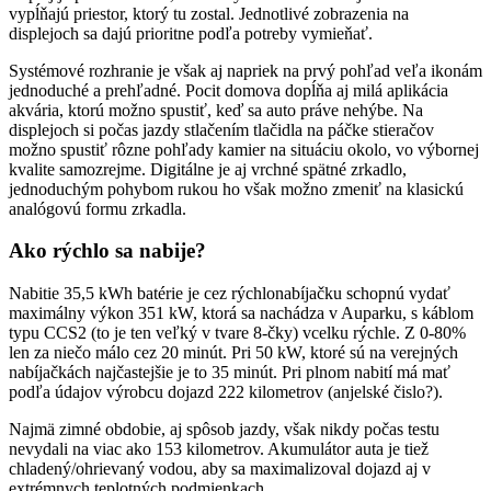
vypĺňajú priestor, ktorý tu zostal. Jednotlivé zobrazenia na
displejoch sa dajú prioritne podľa potreby vymieňať.
Systémové rozhranie je však aj napriek na prvý pohľad veľa ikonám
jednoduché a prehľadné. Pocit domova dopĺňa aj milá aplikácia
akvária, ktorú možno spustiť, keď sa auto práve nehýbe. Na
displejoch si počas jazdy stlačením tlačidla na páčke stieračov
možno spustiť rôzne pohľady kamier na situáciu okolo, vo výbornej
kvalite samozrejme. Digitálne je aj vrchné spätné zrkadlo,
jednoduchým pohybom rukou ho však možno zmeniť na klasickú
analógovú formu zrkadla.
Ako rýchlo sa nabije?
Nabitie 35,5 kWh batérie je cez rýchlonabíjačku schopnú vydať
maximálny výkon 351 kW, ktorá sa nachádza v Auparku, s káblom
typu CCS2 (to je ten veľký v tvare 8-čky) vcelku rýchle. Z 0-80%
len za niečo málo cez 20 minút. Pri 50 kW, ktoré sú na verejných
nabíjačkách najčastejšie je to 35 minút. Pri plnom nabití má mať
podľa údajov výrobcu dojazd 222 kilometrov (anjelské čislo?).
Najmä zimné obdobie, aj spôsob jazdy, však nikdy počas testu
nevydali na viac ako 153 kilometrov. Akumulátor auta je tiež
chladený/ohrievaný vodou, aby sa maximalizoval dojazd aj v
extrémnych teplotných podmienkach.