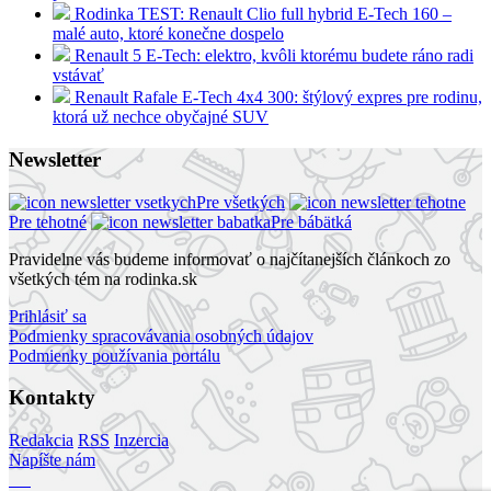
Rodinka TEST: Renault Clio full hybrid E-Tech 160 –
malé auto, ktoré konečne dospelo
Renault 5 E-Tech: elektro, kvôli ktorému budete ráno radi
vstávať
Renault Rafale E-Tech 4x4 300: štýlový expres pre rodinu,
ktorá už nechce obyčajné SUV
Newsletter
Pre všetkých
Pre tehotné
Pre bábätká
Pravidelne vás budeme informovať o najčítanejších článkoch zo
všetkých tém na rodinka.sk
Prihlásiť sa
Podmienky spracovávania osobných údajov
Podmienky používania portálu
Kontakty
Redakcia
RSS
Inzercia
Napíšte nám