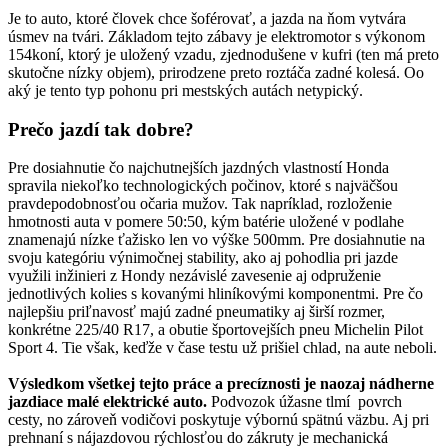
Je to auto, ktoré človek chce šoférovať, a jazda na ňom vytvára
úsmev na tvári. Základom tejto zábavy je elektromotor s výkonom
154koní, ktorý je uložený vzadu, zjednodušene v kufri (ten má preto
skutočne nízky objem), prirodzene preto roztáča zadné kolesá. Oo
aký je tento typ pohonu pri mestských autách netypický.
Prečo jazdí tak dobre?
Pre dosiahnutie čo najchutnejších jazdných vlastností Honda
spravila niekoľko technologických počinov, ktoré s najväčšou
pravdepodobnosťou očaria mužov. Tak napríklad, rozloženie
hmotnosti auta v pomere 50:50, kým batérie uložené v podlahe
znamenajú nízke ťažisko len vo výške 500mm. Pre dosiahnutie na
svoju kategóriu výnimočnej stability, ako aj pohodlia pri jazde
využili inžinieri z Hondy nezávislé zavesenie aj odpruženie
jednotlivých kolies s kovanými hliníkovými komponentmi. Pre čo
najlepšiu priľnavosť majú zadné pneumatiky aj širší rozmer,
konkrétne 225/40 R17, a obutie športovejších pneu Michelin Pilot
Sport 4. Tie však, keďže v čase testu už prišiel chlad, na aute neboli.
Výsledkom všetkej tejto práce a precíznosti je naozaj nádherne
jazdiace malé elektrické auto.
Podvozok úžasne tlmí povrch
cesty, no zároveň vodičovi poskytuje výbornú spätnú väzbu. Aj pri
prehnaní s nájazdovou rýchlosťou do zákruty je mechanická