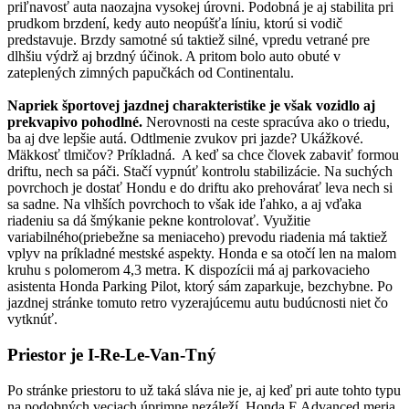
priľnavosť auta naozajna vysokej úrovni. Podobná je aj stabilita pri
prudkom brzdení, kedy auto neopúšťa líniu, ktorú si vodič
predstavuje. Brzdy samotné sú taktiež silné, vpredu vetrané pre
dlhšiu výdrž aj brzdný účinok. A pritom bolo auto obuté v
zateplených zimných papučkách od Continentalu.
Napriek športovej jazdnej charakteristike je však vozidlo aj
prekvapivo pohodlné.
Nerovnosti na ceste spracúva ako o triedu,
ba aj dve lepšie autá. Odtlmenie zvukov pri jazde? Ukážkové.
Mäkkosť tlmičov? Príkladná. A keď sa chce človek zabaviť formou
driftu, nech sa páči. Stačí vypnúť kontrolu stabilizácie. Na suchých
povrchoch je dostať Hondu e do driftu ako prehovárať leva nech si
sa sadne. Na vlhších povrchoch to však ide ľahko, a aj vďaka
riadeniu sa dá šmýkanie pekne kontrolovať. Využitie
variabilného(priebežne sa meniaceho) prevodu riadenia má taktiež
vplyv na príkladné mestské aspekty. Honda e sa otočí len na malom
kruhu s polomerom 4,3 metra. K dispozícii má aj parkovacieho
asistenta Honda Parking Pilot, ktorý sám zaparkuje, bezchybne. Po
jazdnej stránke tomuto retro vyzerajúcemu autu budúcnosti niet čo
vytknúť.
Priestor je I-Re-Le-Van-Tný
Po stránke priestoru to už taká sláva nie je, aj keď pri aute tohto typu
na podobných veciach úprimne nezáleží. Honda E Advanced meria