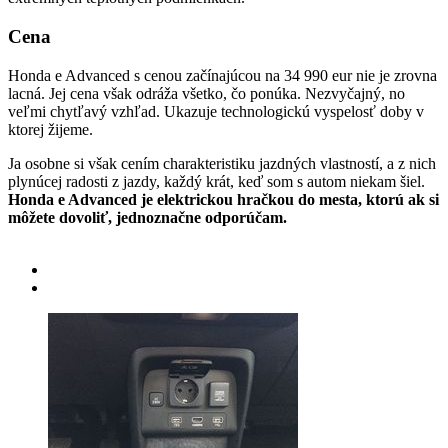
Cena
Honda e Advanced s cenou začínajúcou na 34 990 eur nie je zrovna
lacná. Jej cena však odráža všetko, čo ponúka. Nezvyčajný, no
veľmi chytľavý vzhľad. Ukazuje technologickú vyspelosť doby v
ktorej žijeme.
Ja osobne si však cením charakteristiku jazdných vlastností, a z nich
plynúcej radosti z jazdy, každý krát, keď som s autom niekam šiel.
Honda e Advanced je elektrickou hračkou do mesta, ktorú ak si
môžete dovoliť, jednoznačne odporúčam.