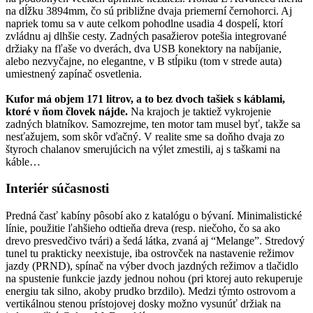
na dĺžku 3894mm, čo sú približne dvaja priemerní černohorci. Aj
napriek tomu sa v aute celkom pohodlne usadia 4 dospelí, ktorí
zvládnu aj dlhšie cesty. Zadných pasažierov potešia integrované
držiaky na fľaše vo dverách, dva USB konektory na nabíjanie,
alebo nezvyčajne, no elegantne, v B stĺpiku (tom v strede auta)
umiestnený zapínač osvetlenia.
Kufor má objem 171 litrov, a to bez dvoch tašiek s káblami,
ktoré v ňom človek nájde.
Na krajoch je taktiež vykrojenie
zadných blatníkov. Samozrejme, ten motor tam musel byť, takže sa
nesťažujem, som skôr vďačný. V realite sme sa doňho dvaja zo
štyroch chalanov smerujúcich na výlet zmestili, aj s taškami na
káble…
Interiér súčasnosti
Predná časť kabíny pôsobí ako z katalógu o bývaní. Minimalistické
línie, použitie ľahšieho odtieňa dreva (resp. niečoho, čo sa ako
drevo presvedčivo tvári) a šedá látka, zvaná aj “Melange”. Stredový
tunel tu prakticky neexistuje, iba ostrovček na nastavenie režimov
jazdy (PRND), spínač na výber dvoch jazdných režimov a tlačidlo
na spustenie funkcie jazdy jednou nohou (pri ktorej auto rekuperuje
energiu tak silno, akoby prudko brzdilo). Medzi týmto ostrovom a
vertikálnou stenou prístojovej dosky možno vysunúť držiak na