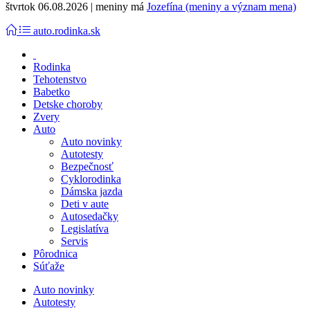
štvrtok 06.08.2026 | meniny má
Jozefína (meniny a význam mena)
auto.rodinka.sk
Rodinka
Tehotenstvo
Babetko
Detske choroby
Zvery
Auto
Auto novinky
Autotesty
Bezpečnosť
Cyklorodinka
Dámska jazda
Deti v aute
Autosedačky
Legislatíva
Servis
Pôrodnica
Súťaže
Auto novinky
Autotesty