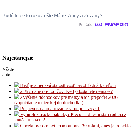
Budú tu o sto rokov ešte Márie, Anny a Zuzany?
Najčítanejšie
Všade
auto
Keď je striedavá starostlivosť bezohľadná k deťom
2 % z dane pre rodičov: Kedy dostanete peniaze?
Zvýšenie dôchodkov pre matky a ich prepočet 2026
(započítanie materskej do dôchodku)
Príspevok na opatrovanie sa od júla zvýšil
Vymreli klasické babičky? Prečo sú dnešní starí rodičia z
vnúčat unavení?
Chcela by som byť mamou pred 30 rokmi, dnes je to peklo