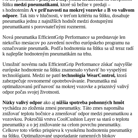
štítku
medzi pneumatikami
, ktoré sú bežne v predaji –
s hodnotením
A v priľnavosti na mokrej vozovke
a
B vo valivom
odpore
. Tak isto v hlučnosti, v treťom kritériu na štítku, dosahuje
pneumatika jednu z najnižších hodnôt medzi dostupnými
pneumatikami s porovnateľnými rozmermi.
Nová pneumatika EfficientGrip Performance sa predstavuje len
niekoľko mesiacov po zavedení nového európskeho programu na
označovanie pneumatík. Podľa hodnotenia na štítku sa už teraz radí
k najlepšie hodnoteným pneumatikám na trhu.
Umožniť novému radu EfficientGrip Performance získať najvyššie
európske hodnotenie na štítku znamenalo vybaviť ho vyspelými
technológiami. Medzi ne patrí
technológia WearControl,
ktorá
zabezpečuje rovnomerné opotrebovávanie. Pneumatika má
optimalizovanú priľnavosť na mokrej vozovke a priaznivý valivý
odpor počas svojej životnosti.
Nízky valivý odpor
ako aj
nižšia spotreba pohonných hmôt
vychádza zo zloženia zmesi pneumatiky. Táto zmes napomáha
znižovať teplotu bočnice a zmenšovať odpor medzi pneumatikou a
vozovkou. Pokročilá vrstva CoolCushion Layer sa stará o teplotu
pneumatiky a o jej znižovanie na celom povrchu pneumatiky.
Celkove toto všetko prispieva k vysokému hodnoteniu pneumatiky
na štítku. Optimalizované usporiadanie ramenných blokov