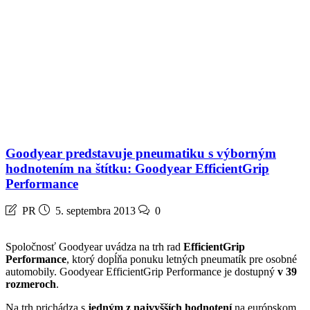
Goodyear predstavuje pneumatiku s výborným
hodnotením na štítku: Goodyear EfficientGrip
Performance
PR
5. septembra 2013
0
Spoločnosť Goodyear uvádza na trh rad
EfficientGrip
Performance
, ktorý dopĺňa ponuku letných pneumatík pre osobné
automobily. Goodyear EfficientGrip Performance je dostupný
v 39
rozmeroch
.
Na trh prichádza s
jedným z najvyšších hodnotení
na európskom