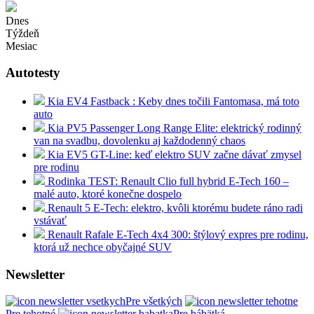
Dnes
Týždeň
Mesiac
Autotesty
Kia EV4 Fastback : Keby dnes točili Fantomasa, má toto
auto
Kia PV5 Passenger Long Range Elite: elektrický rodinný
van na svadbu, dovolenku aj každodenný chaos
Kia EV5 GT-Line: keď elektro SUV začne dávať zmysel
pre rodinu
Rodinka TEST: Renault Clio full hybrid E-Tech 160 –
malé auto, ktoré konečne dospelo
Renault 5 E-Tech: elektro, kvôli ktorému budete ráno radi
vstávať
Renault Rafale E-Tech 4x4 300: štýlový expres pre rodinu,
ktorá už nechce obyčajné SUV
Newsletter
Pre všetkých
Pre tehotné
Pre bábätká