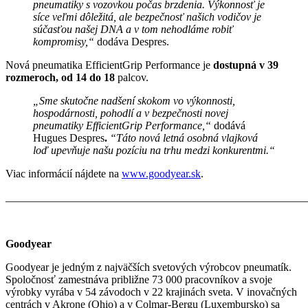
pneumatiky s vozovkou počas brzdenia. Výkonnosť je
síce veľmi dôležitá, ale bezpečnosť našich vodičov je
súčasťou našej DNA a v tom nehodláme robiť
kompromisy,“
dodáva Despres.
Nová pneumatika EfficientGrip Performance je
dostupná v 39
rozmeroch, od 14 do 18
palcov.
„Sme skutočne nadšení skokom vo výkonnosti,
hospodárnosti, pohodlí a v bezpečnosti novej
pneumatiky EfficientGrip Performance,“
dodává
Hugues Despres
.
“Táto nová letná osobná vlajková
loď upevňuje našu pozíciu na trhu medzi konkurentmi.“
Viac informácií nájdete na
www.goodyear.sk
.
_______________________________________________________
Goodyear
Goodyear je jedným z najväčších svetových výrobcov pneumatík.
Spoločnosť zamestnáva približne 73 000 pracovníkov a svoje
výrobky vyrába v 54 závodoch v 22 krajinách sveta. V inovačných
centrách v Akrone (Ohio) a v Colmar-Bergu (Luxembursko) sa