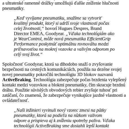
a ultratenké ramenné drážky umožňujú ďalšie zníženie hlučnosti
pneumatiky.
„Keď vyvíjame pneumatiku, snažíme sa vytvoriť
kvalitný produkt, ktorý si udrží svoje vlastnosti počas
celej životnosti,“
hovorí Hugues Despres, Brand
Director EMEA, Goodyear.
„Vďaka technológiám ako
je WearControl, môže nová pneumatika EfficientGrip
Performance poskytnúť optimálnu rovnováhu medzi
priľnavosťou na mokrej vozovke a valivým odporom po
celý svoj život.“
Spoločnosť Goodyear, ktorá sa dlhodobo snaží o zvyšovanie
bezpečnosti na cestných komunikáciách, použila na dezéne svojej
novej pneumatiky pokročilú technológiu 3D blokov nazvanú
ActiveBraking
. Technológia zabezpečuje počas brzdenia vylepšený
kontakt medzi vozovkou a blokmi pneumatiky, čím skracuje brzdnú
dráhu. Použitie súvislých obvodových rebier zvyšuje tuhosť pri
zatáčaní, čo znamená, že zabezpečuje vynikajúce jazdné vlastnosti a
ovládateľnosť.
„Naši inžinieri vyvinuli nový vzorec zmesi na pātky
pneumatiky, ktorá sa podieľa na nízkom valivom
odpore a prispieva aj k zníženiu spotreby paliva. Vďaka
technológii ActiveBraking sme dosiahli lepší kontakt