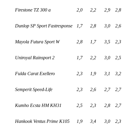
Firestone TZ 300 a
2,0
2,2
2,9
2,8
Dunlop SP Sport Fastresponse
1,7
2,8
3,0
2,6
Mayola Futura Sport W
2,8
1,7
3,5
2,3
Uniroyal Rainsport 2
1,7
2,2
3,0
2,5
Fulda Carat Exellero
2,3
1,9
3,1
3,2
Semperit Speed-Life
2,3
2,6
2,7
2,7
Kumho Ecsta HM KH31
2,5
2,3
2,8
2,7
Hankook Ventus Prime K105
1,9
3,4
3,0
2,3