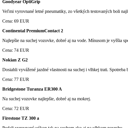
Goodyear OptiGrip
Veľmi vyrovnané letné pneumatiky, zo všetkých testovaných boli najl
Cena: 69 EUR
Continental PremiumContact 2
Najlepšie na suchej vozovke, dobré aj na vode. Mínusom je vyššia s
Cena: 74 EUR
Nokian Z G2
Dosiahli vyvážené jazdné vlastnosti na suchej i vlhkej trati. Spotreb
Cena: 77 EUR
Bridgestone Turanza ER300 A
Na suchej vozovke najlepšie, dobré aj na mokrej.
Cena: 72 EUR
Firestone TZ 300 a
Podali vyrovnaný výkon tak na suchom ako aj na vlhkom povrchu.