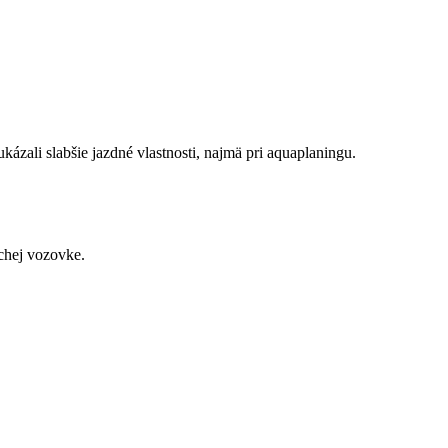
ázali slabšie jazdné vlastnosti, najmä pri aquaplaningu.
chej vozovke.