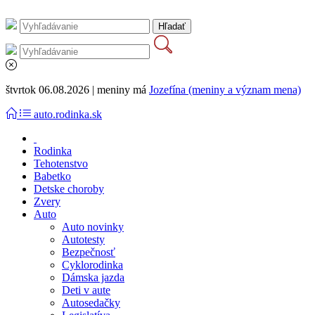
štvrtok 06.08.2026 | meniny má
Jozefína (meniny a význam mena)
auto.rodinka.sk
Rodinka
Tehotenstvo
Babetko
Detske choroby
Zvery
Auto
Auto novinky
Autotesty
Bezpečnosť
Cyklorodinka
Dámska jazda
Deti v aute
Autosedačky