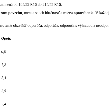
čo znamená od 195/55 R16 do 215/55 R16.
krom povrchu
, merala sa ich
hlučnosť
a
miera opotrebenia
. V každe
notenie
obzvlášť odporúča, odporúča, odporúča s výhradou a neodpor
a
Opotr.
0,9
1,2
2,4
2,5
2,4