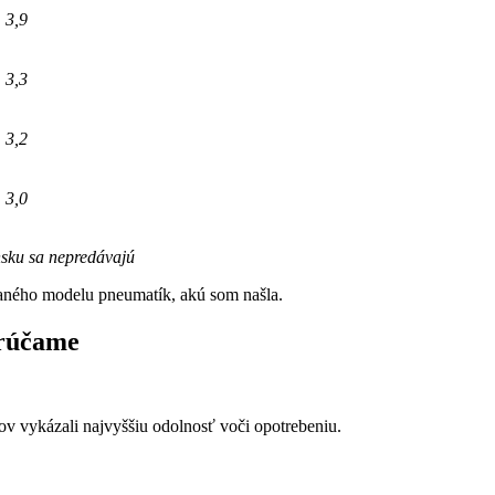
3,9
3,3
3,2
3,0
sku sa nepredávajú
ného modelu pneumatík, akú som našla.
orúčame
v vykázali najvyššiu odolnosť voči opotrebeniu.