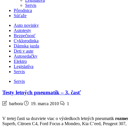
Legislatíva
Servis
Pôrodnica
Súťaže
Auto novinky
Autotesty
Bezpečnosť
Cyklorodinka
Dámska jazda
Deti v aute
Autosedačky
Elektro
Legislatíva
Servis
Servis
Testy letných pneumatík – 3. časť
barbora
19. marca 2010
1
V tretej časti sa dozviete viac o výsledkoch letných pneumatik
rozme
Superb, Citroen C4, Ford Focus a Mondeo, Kia C’eed, Peugeot 307, 