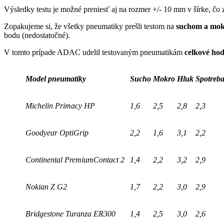
Výsledky testu je možné preniesť aj na rozmer +/- 10 mm v šírke, 
Zopakujeme si, že všetky pneumatiky prešli testom na
suchom a mo
bodu (nedostatočné).
V tomto prípade ADAC udelil testovaným pneumatikám
celkové hod
Model pneumatiky
Sucho
Mokro
Hluk
Spotreb
Michelin Primacy HP
1,6
2,5
2,8
2,3
Goodyear OptiGrip
2,2
1,6
3,1
2,2
Continental PremiumContact 2
1,4
2,2
3,2
2,9
Nokian Z G2
1,7
2,2
3,0
2,9
Bridgestone Turanza ER300
1,4
2,5
3,0
2,6