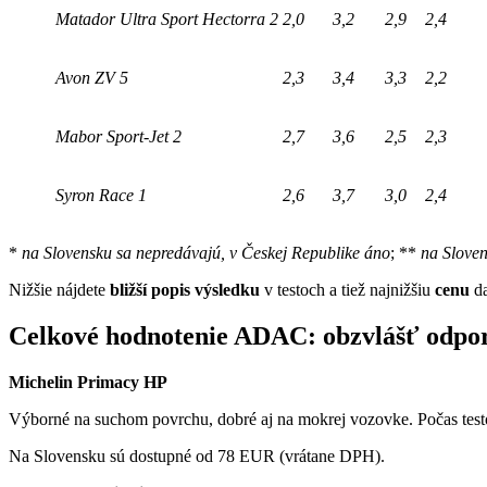
Matador Ultra Sport Hectorra 2
2,0
3,2
2,9
2,4
Avon ZV 5
2,3
3,4
3,3
2,2
Mabor Sport-Jet 2
2,7
3,6
2,5
2,3
Syron Race 1
2,6
3,7
3,0
2,4
*
na Slovensku sa nepredávajú, v Českej Republike áno
; **
na Sloven
Nižšie nájdete
bližší popis výsledku
v testoch a tiež najnižšiu
cenu
da
Celkové hodnotenie ADAC: obzvlášť odp
Michelin Primacy HP
Výborné na suchom povrchu, dobré aj na mokrej vozovke. Počas testo
Na Slovensku sú dostupné od 78 EUR (vrátane DPH).