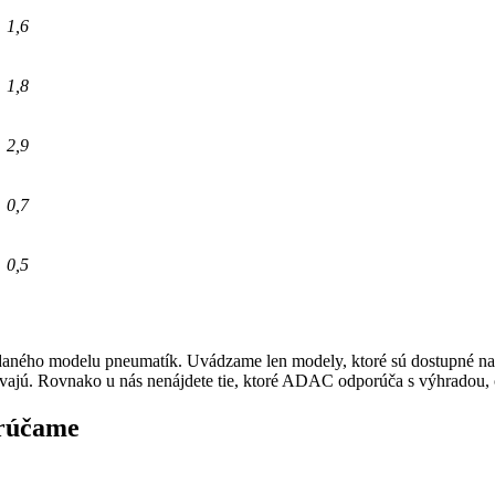
1,6
1,8
2,9
0,7
0,5
aného modelu pneumatík. Uvádzame len modely, ktoré sú dostupné na s
ávajú. Rovnako u nás nenájdete tie, ktoré ADAC odporúča s výhradou
orúčame