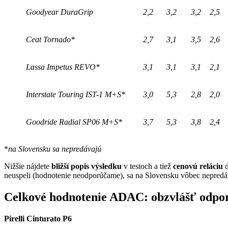
Goodyear DuraGrip
2,2
3,2
3,2
2,5
Ceat Tornado*
2,7
3,1
3,5
2,6
Lassa Impetus REVO*
3,1
3,1
3,1
2,1
Interstate Touring IST-1 M+S*
3,0
5,3
2,8
2,0
Goodride Radial SP06 M+S*
3,7
5,3
3,8
2,4
*
na Slovensku sa nepredávajú
Nižšie nájdete
bližší popis výsledku
v testoch a tiež
cenovú reláciu
d
neuspeli (hodnotenie neodporúčame), sa na Slovensku vôbec nepred
Celkové hodnotenie ADAC: obzvlášť odp
Pirelli Cinturato P6