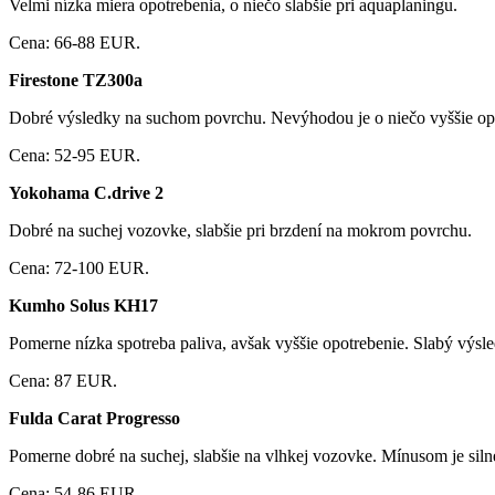
Veĺmi nízka miera opotrebenia, o niečo slabšie pri aquaplaningu.
Cena: 66-88 EUR.
Firestone TZ300a
Dobré výsledky na suchom povrchu. Nevýhodou je o niečo vyššie opot
Cena: 52-95 EUR.
Yokohama C.drive 2
Dobré na suchej vozovke, slabšie pri brzdení na mokrom povrchu.
Cena: 72-100 EUR.
Kumho Solus KH17
Pomerne nízka spotreba paliva, avšak vyššie opotrebenie. Slabý výsl
Cena: 87 EUR.
Fulda Carat Progresso
Pomerne dobré na suchej, slabšie na vlhkej vozovke. Mínusom je siln
Cena: 54-86 EUR.