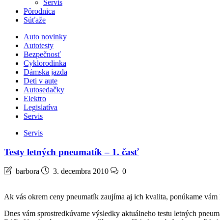
Servis
Pôrodnica
Súťaže
Auto novinky
Autotesty
Bezpečnosť
Cyklorodinka
Dámska jazda
Deti v aute
Autosedačky
Elektro
Legislatíva
Servis
Servis
Testy letných pneumatík – 1. časť
barbora
3. decembra 2010
0
Ak vás okrem ceny pneumatík zaujíma aj ich kvalita, ponúkame vám
Dnes vám sprostredkúvame výsledky aktuálneho testu letných pneum