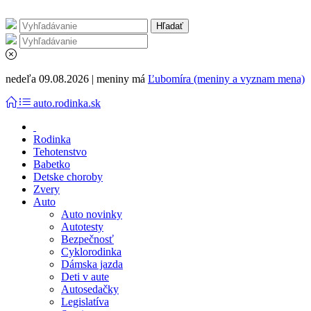
nedeľa 09.08.2026 | meniny má
Ľubomíra (meniny a vyznam mena)
auto.rodinka.sk
Rodinka
Tehotenstvo
Babetko
Detske choroby
Zvery
Auto
Auto novinky
Autotesty
Bezpečnosť
Cyklorodinka
Dámska jazda
Deti v aute
Autosedačky
Legislatíva