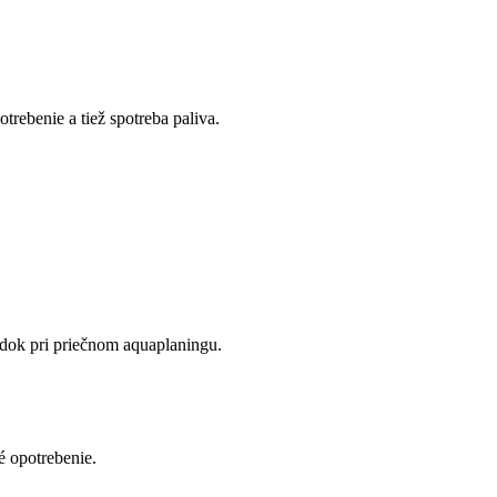
rebenie a tiež spotreba paliva.
edok pri priečnom aquaplaningu.
é opotrebenie.