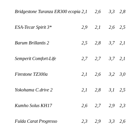
Bridgestone Turanza ER300 ecopia
2,1
2,6
3,3
2,8
ESA-Tecar Spirit 3*
2,9
2,1
2,6
2,5
Barum Brillantis 2
2,5
2,8
3,7
2,1
Semperit Comfort-Life
2,7
2,7
3,7
2,1
Firestone TZ300a
2,1
2,6
3,2
3,0
Yokohama C.drive 2
2,1
2,8
3,1
2,5
Kumho Solus KH17
2,6
2,7
2,9
2,3
Fulda Carat Progresso
2,3
2,9
3,3
2,6