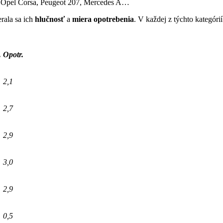
d Opel Corsa, Peugeot 207, Mercedes A…
erala sa ich
hlučnosť
a
miera opotrebenia
. V každej z týchto kategór
.
Opotr.
2,1
2,7
2,9
3,0
2,9
0,5