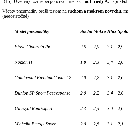
R15). Uvedený rozmer sa používa u menších
áut triedy A
, napríkla
Všetky pneumatiky prešli testom na
suchom a mokrom povrchu
, m
(nedostatočné).
Model pneumatiky
Sucho
Mokro
Hluk
Spotr
Pirelli Cinturato P6
2,5
2,0
3,1
2,9
Nokian H
1,8
2,3
3,4
2,6
Continental PremiumContact 2
2,0
2,2
3,1
2,6
Dunlop SP Sport Fastresponse
2,0
2,2
3,4
2,6
Uniroyal RainExpert
2,3
2,3
3,0
2,6
Michelin Energy Saver
2,0
2,8
3,1
2,1