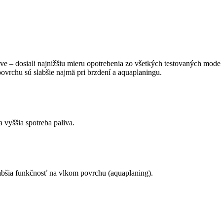
ve – dosiali najnižšiu mieru opotrebenia zo všetkých testovaných mode
vrchu sú slabšie najmä pri brzdení a aquaplaningu.
vyššia spotreba paliva.
abšia funkčnosť na vlkom povrchu (aquaplaning).