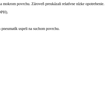
na mokrom povrchu. Zároveň preukázali relatívne nízke opotrebenie.
DPH).
h pneumatík uspeli na suchom povrchu.
.