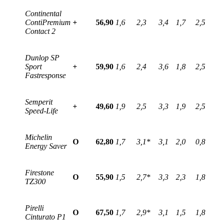
Continental
ContiPremium
+
56,90
1,6
2,3
3,4
1,7
2,5
Contact 2
Dunlop SP
Sport
+
59,90
1,6
2,4
3,6
1,8
2,5
Fastresponse
Semperit
+
49,60
1,9
2,5
3,3
1,9
2,5
Speed-Life
Michelin
O
62,80
1,7
3,1*
3,1
2,0
0,8
Energy Saver
Firestone
O
55,90
1,5
2,7*
3,3
2,3
1,8
TZ300
Pirelli
O
67,50
1,7
2,9*
3,1
1,5
1,8
Cinturato P1