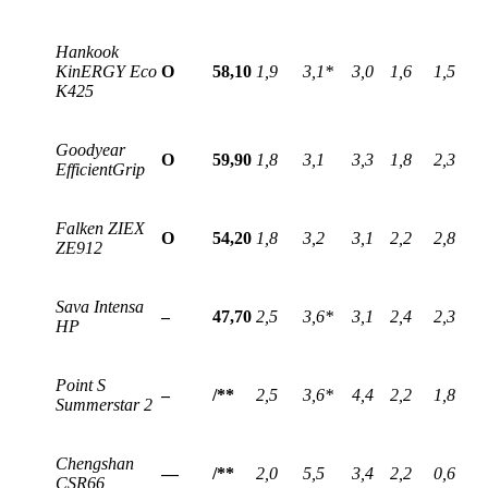
Hankook
KinERGY Eco
O
58,10
1,9
3,1*
3,0
1,6
1,5
K425
Goodyear
O
59,90
1,8
3,1
3,3
1,8
2,3
EfficientGrip
Falken ZIEX
O
54,20
1,8
3,2
3,1
2,2
2,8
ZE912
Sava Intensa
–
47,70
2,5
3,6*
3,1
2,4
2,3
HP
Point S
–
/**
2,5
3,6*
4,4
2,2
1,8
Summerstar 2
Chengshan
—
/**
2,0
5,5
3,4
2,2
0,6
CSR66