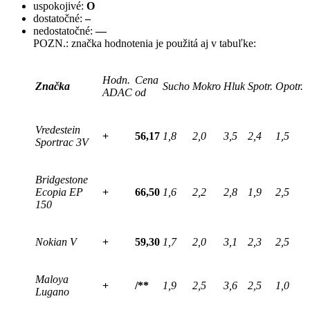
uspokojivé:
O
dostatočné:
–
nedostatočné:
—
POZN.: značka hodnotenia je použitá aj v tabuľke:
Hodn.
Cena
Značka
Sucho
Mokro
Hluk
Spotr.
Opotr.
ADAC
od
Vredestein
+
56,17
1,8
2,0
3,5
2,4
1,5
Sportrac 3V
Bridgestone
Ecopia EP
+
66,50
1,6
2,2
2,8
1,9
2,5
150
Nokian V
+
59,30
1,7
2,0
3,1
2,3
2,5
Maloya
+
/**
1,9
2,5
3,6
2,5
1,0
Lugano