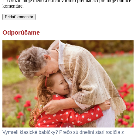
Uložiť moje meno a e-mail v tomto prehliadači pre moje budúce
komentáre.
Odporúčame
Vymreli klasické babičky? Prečo sú dnešní starí rodičia z