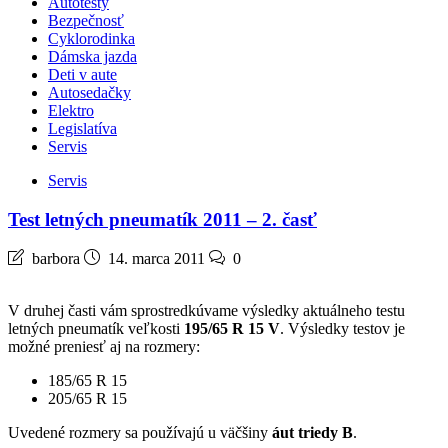
Autotesty
Bezpečnosť
Cyklorodinka
Dámska jazda
Deti v aute
Autosedačky
Elektro
Legislatíva
Servis
Servis
Test letných pneumatík 2011 – 2. časť
barbora
14. marca 2011
0
V druhej časti vám sprostredkúvame výsledky aktuálneho testu
letných pneumatík veľkosti
195/65 R 15 V
. Výsledky testov je
možné preniesť aj na rozmery:
185/65 R 15
205/65 R 15
Uvedené rozmery sa používajú u väčšiny
áut triedy B
.