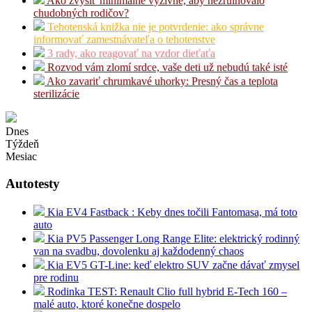
Ako zvýšiť minimálne výživné, aby nezruinovalo
chudobných rodičov?
Tehotenská knižka nie je potvrdenie: ako správne
informovať zamestnávateľa o tehotenstve
3 rady, ako reagovať na vzdor dieťaťa
Rozvod vám zlomí srdce, vaše deti už nebudú také isté
Ako zavariť chrumkavé uhorky: Presný čas a teplota
sterilizácie
Dnes
Týždeň
Mesiac
Autotesty
Kia EV4 Fastback : Keby dnes točili Fantomasa, má toto
auto
Kia PV5 Passenger Long Range Elite: elektrický rodinný
van na svadbu, dovolenku aj každodenný chaos
Kia EV5 GT-Line: keď elektro SUV začne dávať zmysel
pre rodinu
Rodinka TEST: Renault Clio full hybrid E-Tech 160 –
malé auto, ktoré konečne dospelo