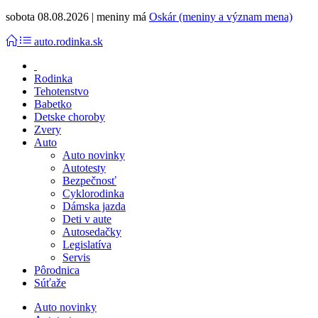
sobota 08.08.2026 | meniny má
Oskár (meniny a význam mena)
auto.rodinka.sk
Rodinka
Tehotenstvo
Babetko
Detske choroby
Zvery
Auto
Auto novinky
Autotesty
Bezpečnosť
Cyklorodinka
Dámska jazda
Deti v aute
Autosedačky
Legislatíva
Servis
Pôrodnica
Súťaže
Auto novinky