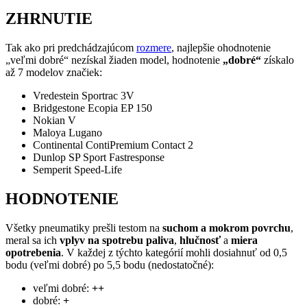
ZHRNUTIE
Tak ako pri predchádzajúcom
rozmere
, najlepšie ohodnotenie
„veľmi dobré“ nezískal žiaden model, hodnotenie
„dobré“
získalo
až 7 modelov značiek:
Vredestein Sportrac 3V
Bridgestone Ecopia EP 150
Nokian V
Maloya Lugano
Continental ContiPremium Contact 2
Dunlop SP Sport Fastresponse
Semperit Speed-Life
HODNOTENIE
Všetky pneumatiky prešli testom na
suchom a mokrom povrchu
,
meral sa ich
vplyv na spotrebu paliva
,
hlučnosť
a
miera
opotrebenia
. V každej z týchto kategórií mohli dosiahnuť od 0,5
bodu (veľmi dobré) po 5,5 bodu (nedostatočné):
veľmi dobré:
++
dobré:
+