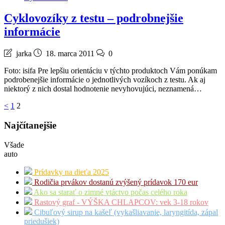
Cyklovozíky z testu – podrobnejšie
informácie
jarka
18. marca 2011
0
Foto: isifa Pre lepšiu orientáciu v týchto produktoch Vám ponúkam
podrobenejšie informácie o jednotlivých vozíkoch z testu. Ak aj
niektorý z nich dostal hodnotenie nevyhovujúci, neznamená…
Stránkovanie
<
1
2
príspevkov
Najčítanejšie
Všade
auto
Prídavky na dieťa 2025
Rodičia prvákov dostanú zvýšený prídavok 170 eur
Ako sa starať o zimné vtáctvo počas celého roka
Rastový graf - VÝŠKA CHLAPCOV: vek 3-18 rokov
Cibuľový sirup na kašeľ (vykašliavanie, laryngitída, zápal
priedušiek)