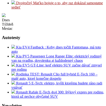
Dvojročný Maťko bojuje o to, aby raz dokázal samostatne
sedieť
Dnes
Týždeň
Mesiac
Autotesty
Kia EV4 Fastback : Keby dnes točili Fantomasa, má toto
auto
Kia PV5 Passenger Long Range Elite: elektrický rodinný
van na svadbu, dovolenku aj každodenný chaos
Kia EV5 GT-Line: keď elektro SUV začne dávať zmysel
pre rodinu
Rodinka TEST: Renault Clio full hybrid E-Tech 160 –
malé auto, ktoré konečne dospelo
Renault 5 E-Tech: elektro, kvôli ktorému budete ráno radi
vstávať
Renault Rafale E-Tech 4x4 300: štýlový expres pre rodinu,
ktorá už nechce obyčajné SUV
Newsletter