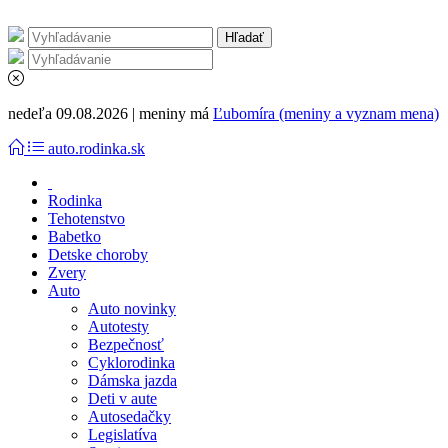
nedeľa 09.08.2026 | meniny má
Ľubomíra (meniny a vyznam mena)
auto.rodinka.sk
Rodinka
Tehotenstvo
Babetko
Detske choroby
Zvery
Auto
Auto novinky
Autotesty
Bezpečnosť
Cyklorodinka
Dámska jazda
Deti v aute
Autosedačky
Legislatíva