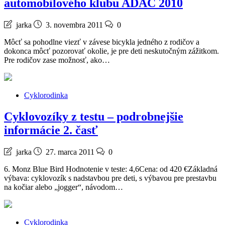
automobilového klubu ADAC 2010
jarka
3. novembra 2011
0
Môcť sa pohodlne viezť v závese bicykla jedného z rodičov a
dokonca môcť pozorovať okolie, je pre deti neskutočným zážitkom.
Pre rodičov zase možnosť, ako…
Cyklorodinka
Cyklovozíky z testu – podrobnejšie
informácie 2. časť
jarka
27. marca 2011
0
6. Monz Blue Bird Hodnotenie v teste: 4,6Cena: od 420 €Základná
výbava: cyklovozík s nadstavbou pre deti, s výbavou pre prestavbu
na kočiar alebo „jogger“, návodom…
Cyklorodinka