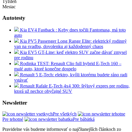
Týždeň
Mesiac
Autotesty
Kia EV4 Fastback : Keby dnes točili Fantomasa, má toto
auto
Kia PV5 Passenger Long Range Elite: elektrický rodinný
van na svadbu, dovolenku aj každodenný chaos
Kia EV5 GT-Line: keď elektro SUV začne dávať zmysel
pre rodinu
Rodinka TEST: Renault Clio full hybrid E-Tech 160 –
malé auto, ktoré konečne dospelo
Renault 5 E-Tech: elektro, kvôli ktorému budete ráno radi
vstávať
Renault Rafale E-Tech 4x4 300: štýlový expres pre rodinu,
ktorá už nechce obyčajné SUV
Newsletter
Pre všetkých
Pre tehotné
Pre bábätká
Pravidelne vás budeme informovať o najčítanejších článkoch zo