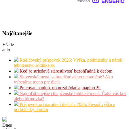
Najčítanejšie
Všade
auto
Rodičovský príspevok 2026: Výška, podmienky a nárok |
tehotenstvo.rodinka.sk
Keď je striedavá starostlivosť bezohľadná k deťom
Slovenské mená, zahraničné alebo netradičné? Ako
vyberáme meno pre dieťa
Pracovať naplno, no nezabúdať aj naplno žiť
Najobľúbenejšie chlapčenské biblické mená. Čaká vás krst
alebo birmovka?
Príspevok pri narodení dieťaťa 2026: Presná výška a
podmienky nároku
Dnes