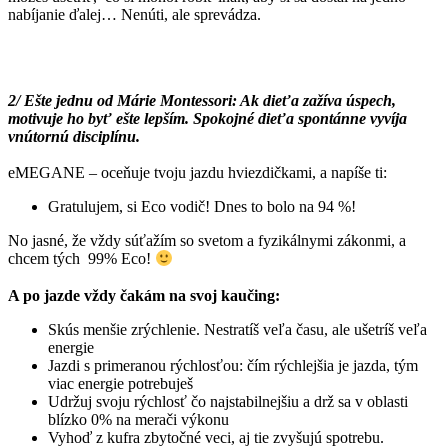
nabíjanie ďalej… Nenúti, ale sprevádza.
2/ Ešte jednu od Márie Montessori: Ak dieťa zažíva úspech,
motivuje ho byť ešte lepším. Spokojné dieťa spontánne vyvíja
vnútornú disciplínu.
eMEGANE – oceňuje tvoju jazdu hviezdičkami, a napíše ti:
Gratulujem, si Eco vodič! Dnes to bolo na 94 %!
No jasné, že vždy súťažím so svetom a fyzikálnymi zákonmi, a
chcem tých 99% Eco!
A po jazde vždy čakám na svoj kaučing:
Skús menšie zrýchlenie. Nestratíš veľa času, ale ušetríš veľa
energie
Jazdi s primeranou rýchlosťou: čím rýchlejšia je jazda, tým
viac energie potrebuješ
Udržuj svoju rýchlosť čo najstabilnejšiu a drž sa v oblasti
blízko 0% na merači výkonu
Vyhoď z kufra zbytočné veci, aj tie zvyšujú spotrebu.