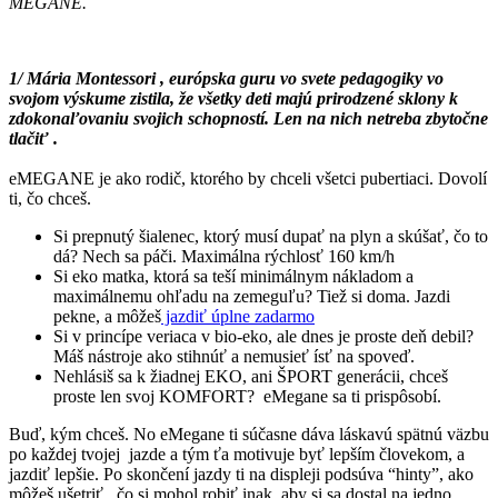
MEGANE.
1/ Mária Montessori , európska guru vo svete pedagogiky vo
svojom výskume zistila, že všetky deti majú prirodzené sklony k
zdokonaľovaniu svojich schopností. Len na nich netreba zbytočne
tlačiť .
eMEGANE je ako rodič, ktorého by chceli všetci pubertiaci. Dovolí
ti, čo chceš.
Si prepnutý šialenec, ktorý musí dupať na plyn a skúšať, čo to
dá? Nech sa páči. Maximálna rýchlosť 160 km/h
Si eko matka, ktorá sa teší minimálnym nákladom a
maximálnemu ohľadu na zemeguľu? Tiež si doma. Jazdi
pekne, a môžeš
jazdiť úplne zadarmo
Si v princípe veriaca v bio-eko, ale dnes je proste deň debil?
Máš nástroje ako stihnúť a nemusieť ísť na spoveď.
Nehlásiš sa k žiadnej EKO, ani ŠPORT generácii, chceš
proste len svoj KOMFORT? eMegane sa ti prispôsobí.
Buď, kým chceš. No eMegane ti súčasne dáva láskavú spätnú väzbu
po každej tvojej jazde a tým ťa motivuje byť lepším človekom, a
jazdiť lepšie. Po skončení jazdy ti na displeji podsúva “hinty”, ako
môžeš ušetriť, čo si mohol robiť inak, aby si sa dostal na jedno