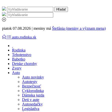
piatok 07.08.2026 | meniny má
Štefánia (meniny a význam mena)
auto.rodinka.sk
Rodinka
Tehotenstvo
Babetko
Detske choroby
Zvery
Auto
Auto novinky
Autotesty
Bezpečnosť
Cyklorodinka
Dámska jazda
Deti v aute
Autosedačky
Legislatíva