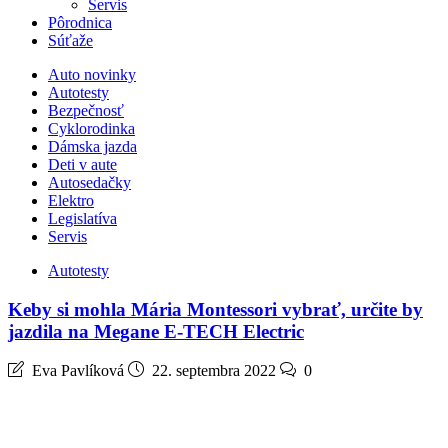
Servis
Pôrodnica
Súťaže
Auto novinky
Autotesty
Bezpečnosť
Cyklorodinka
Dámska jazda
Deti v aute
Autosedačky
Elektro
Legislatíva
Servis
Autotesty
Keby si mohla Mária Montessori vybrať, určite by
jazdila na Megane E-TECH Electric
Eva Pavlíková
22. septembra 2022
0