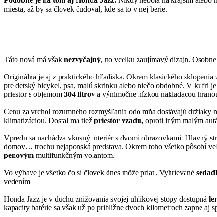
Podobne je na tom aj Honda Jazz.
Nikdy nebola najkrajším alebo n
miesta, až by sa človek čudoval, kde sa to v nej berie.
Táto nová má však
nezvyčajný
, no vcelku zaujímavý dizajn. Osobne
Originálna je aj z praktického hľadiska. Okrem klasického sklopenia 
pre detský bicykel, psa, malú skrinku alebo niečo obdobné. V kufri 
priestor s objemom
304 litrov
a výnimočne nízkou nakladacou hranou
Cenu za vrchol rozumného rozmýšľania odo mňa dostávajú držiaky na f
klimatizáciou. Dostal ma tiež
priestor vzadu,
oproti iným malým aut
Vpredu sa nachádza vkusný interiér s dvomi obrazovkami. Hlavný stred
domov… trochu nejaponská predstava. Okrem toho všetko pôsobí ve
penovým
multifunkčným volantom.
Vo výbave je všetko čo si človek dnes môže priať. Vyhrievané
sedadl
vedením.
Honda Jazz je v duchu znižovania svojej uhlíkovej stopy dostupná
le
kapacity batérie sa však už po približne dvoch kilometroch zapne aj 