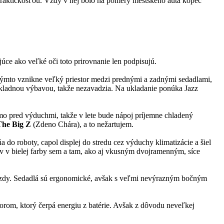
praktickosťou. Vždy v nej bolo na pomery mestského auta kopec
úce ako veľké oči toto prirovnanie len podpisujú.
Týmto vznikne veľký priestor medzi prednými a zadnými sedadlami,
kladnou výbavou, takže nezavadzia. Na ukladanie ponúka Jazz
mo pred výduchmi, takže v lete bude nápoj príjemne chladený
The Big Z
(Zdeno Chára), a to nežartujem.
 do roboty, capol displej do stredu cez výduchy klimatizácie a šiel
ov v bielej farby sem a tam, ako aj vkusným dvojramenným, síce
jazdy. Sedadlá sú ergonomické, avšak s veľmi nevýrazným bočným
rom, ktorý čerpá energiu z batérie. Avšak z dôvodu neveľkej