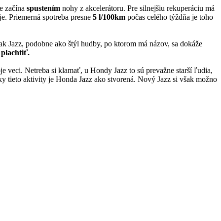
e začína
spustením
nohy z akcelerátoru. Pre silnejšiu rekuperáciu má
uje. Priemerná spotreba presne
5 l/100km
počas celého týždňa je toho
ak Jazz, podobne ako štýl hudby, po ktorom má názov, sa dokáže
 plachtiť.
je veci. Netreba si klamať, u Hondy Jazz to sú prevažne starší ľudia,
tky tieto aktivity je Honda Jazz ako stvorená. Nový Jazz si však možno