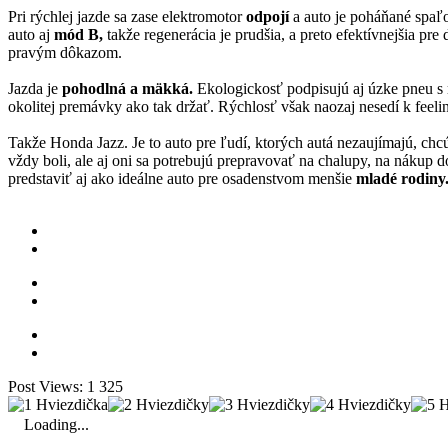
Pri rýchlej jazde sa zase elektromotor
odpojí
a auto je poháňané spa
auto aj
mód B,
takže regenerácia je prudšia, a preto efektívnejšia pr
pravým dôkazom.
Jazda je
pohodlná a mäkká.
Ekologickosť podpisujú aj úzke pneu s 
okolitej premávky ako tak držať. Rýchlosť však naozaj nesedí k feeli
Takže Honda Jazz. Je to auto pre ľudí, ktorých autá nezaujímajú, chc
vždy boli, ale aj oni sa potrebujú prepravovať na chalupy, na nákup d
predstaviť aj ako ideálne auto pre osadenstvom menšie
mladé rodiny
Post Views:
1 325
Loading...