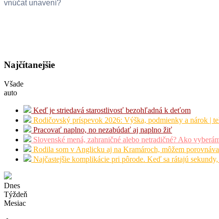
vnúčat unavení?
Najčítanejšie
Všade
auto
Keď je striedavá starostlivosť bezohľadná k deťom
Rodičovský príspevok 2026: Výška, podmienky a nárok | te
Pracovať naplno, no nezabúdať aj naplno žiť
Slovenské mená, zahraničné alebo netradičné? Ako vyberá
Rodila som v Anglicku aj na Kramároch, môžem porovnáva
Najčastejšie komplikácie pri pôrode. Keď sa rátajú sekundy,
Dnes
Týždeň
Mesiac