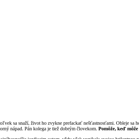
oľvek sa snaží, život ho zvykne prefackať nešťastnosťami. Obleje sa h
ýborný nápad. Pán kolega je tiež dobrým človekom.
Pomôže, keď môže a