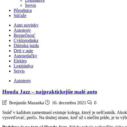
Legislatíva
Servis
Pôrodnica
Súťaže
Auto novinky
Autotesty
Bezpečnosť
Cyklorodinka
Dámska jazda
Deti v aute
Autosedačky
Elektro
Legislatíva
Servis
Autotesty
Honda Jazz – najpraktickejšie malé auto
Benjamín Mazanka
10. decembra 2021
0
Snáď v každom zamestnaní existuje kolega, ktorý je nešťastník. Akok
vysvetľovať, prečo. Na druhej strane, keď už s niečím príde, je to v