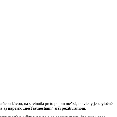
orúcou kávou, na stretnutia preto potom mešká, no vtedy je zbytočné
 aj napriek „nešťastnostiam“ srší pozitivizmom.