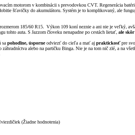
ľovacím motorom v kombinácii s prevodovkou CVT. Regenerácia batéri
e dobitie šťavičky do akumulátoru. Systém je to komplikovaný, ale fung
rozmerom 185/60 R15. Výkon 109 koní neznie a ani nie je veľký, avš
ngu tohto auta. S Jazzom človeku nenapadne po cestách lietať,
ale skôr
ú sa
pohodlne,
úsporne
odviezť do cieľa a mať aj
praktickosť
pre svo
o záhradníctva alebo na partičku Binga. Nie je na tom nič zlé, a na vše
.
(Žiadne hodnotenia)