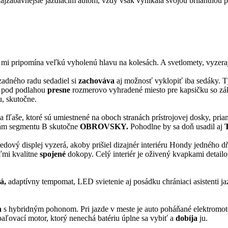
ajzábavnejšie jazdiacim autom, vždy však vynikala svojou brilantnou 
 mi pripomína veľkú vyholenú hlavu na kolesách. A svetlomety, vyzeraj
zadného radu sedadiel si
zachováva
aj možnosť vyklopiť iba sedáky. 
je pod podlahou
presne
rozmerovo vyhradené miesto pre kapsičku so zá
, skutočne.
ľaše, ktoré sú umiestnené na oboch stranách prístrojovej dosky, pria
ám segmentu B skutočne
OBROVSKY.
Pohodlne by sa doň usadil aj
ový displej vyzerá, akoby prišiel dizajnér interiéru Hondy jedného dňa
ľmi kvalitne
spojené
dokopy. Celý interiér je oživený kvapkami detail
á,
adaptívny tempomat, LED svietenie aj posádku chrániaci asistenti 
n
s hybridným pohonom. Pri jazde v meste je auto poháňané elektromoto
spaľovací motor, ktorý nenechá batériu úplne sa vybiť a
dobíja
ju.