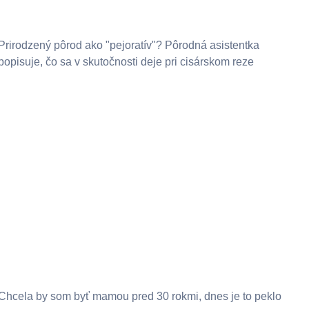
Prirodzený pôrod ako "pejoratív"? Pôrodná asistentka
popisuje, čo sa v skutočnosti deje pri cisárskom reze
Chcela by som byť mamou pred 30 rokmi, dnes je to peklo