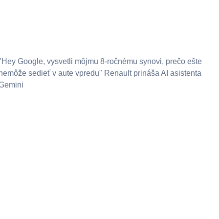
"Hey Google, vysvetli môjmu 8-ročnému synovi, prečo ešte
nemôže sedieť v aute vpredu" Renault prináša AI asistenta
Gemini