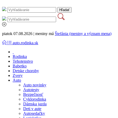
piatok 07.08.2026 | meniny má
Štefánia (meniny a význam mena)
auto.rodinka.sk
Rodinka
Tehotenstvo
Babetko
Detske choroby
Zvery
Auto
Auto novinky
Autotesty
Bezpečnosť
Cyklorodinka
Dámska jazda
Deti v aute
Autosedačky