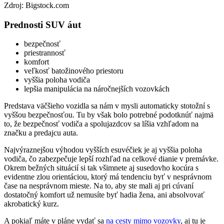
Zdroj: Bigstock.com
Prednosti SUV áut
bezpečnosť
priestrannosť
komfort
veľkosť batožinového priestoru
vyššia poloha vodiča
lepšia manipulácia na náročnejších vozovkách
Predstava väčšieho vozidla sa nám v mysli automaticky stotožní s
vyššou bezpečnosťou. Tu by však bolo potrebné podotknúť najmä
to, že bezpečnosť vodiča a spolujazdcov sa líšia vzhľadom na
značku a predajcu auta.
Najvýraznejšou výhodou vyšších esuvéčiek je aj vyššia poloha
vodiča, čo zabezpečuje lepší rozhľad na celkové dianie v premávke.
Okrem bežných situácií si tak všimnete aj susedovho kocúra s
evidentne zlou orientáciou, ktorý má tendenciu byť v nesprávnom
čase na nesprávnom mieste. Na to, aby ste mali aj pri cúvaní
dostatočný komfort už nemusíte byť hadia žena, ani absolvovať
akrobatický kurz.
A pokiaľ máte v pláne vydať sa
na cesty mimo vozovky
, aj tu je