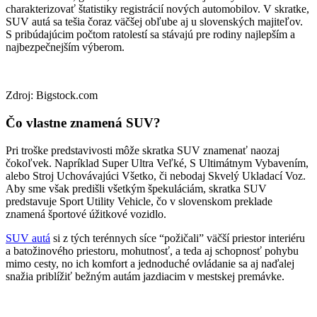
charakterizovať štatistiky registrácií nových automobilov. V skratke,
SUV autá sa tešia čoraz väčšej obľube aj u slovenských majiteľov.
S pribúdajúcim počtom ratolestí sa stávajú pre rodiny najlepším a
najbezpečnejším výberom.
Zdroj: Bigstock.com
Čo vlastne znamená SUV?
Pri troške predstavivosti môže skratka SUV znamenať naozaj
čokoľvek. Napríklad Super Ultra Veľké, S Ultimátnym Vybavením,
alebo Stroj Uchovávajúci Všetko, či nebodaj Skvelý Ukladací Voz.
Aby sme však predišli všetkým špekuláciám, skratka SUV
predstavuje Sport Utility Vehicle, čo v slovenskom preklade
znamená športové úžitkové vozidlo.
SUV autá
si z tých terénnych síce “požičali” väčší priestor interiéru
a batožinového priestoru, mohutnosť, a teda aj schopnosť pohybu
mimo cesty, no ich komfort a jednoduché ovládanie sa aj naďalej
snažia priblížiť bežným autám jazdiacim v mestskej premávke.