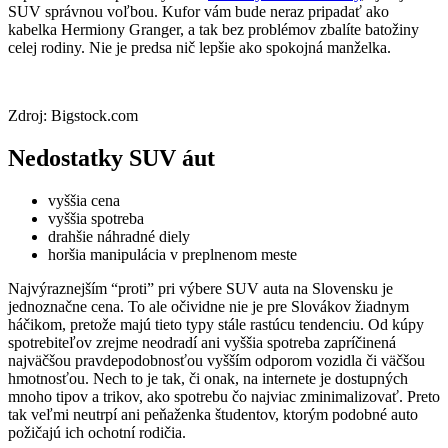
SUV správnou voľbou. Kufor vám bude neraz pripadať ako
kabelka Hermiony Granger, a tak bez problémov zbalíte batožiny
celej rodiny. Nie je predsa nič lepšie ako spokojná manželka.
Zdroj: Bigstock.com
Nedostatky SUV áut
vyššia cena
vyššia spotreba
drahšie náhradné diely
horšia manipulácia v preplnenom meste
Najvýraznejším “proti” pri výbere SUV auta na Slovensku je
jednoznačne cena. To ale očividne nie je pre Slovákov žiadnym
háčikom, pretože majú tieto typy stále rastúcu tendenciu. Od kúpy
spotrebiteľov zrejme neodradí ani vyššia spotreba zapríčinená
najväčšou pravdepodobnosťou vyšším odporom vozidla či väčšou
hmotnosťou. Nech to je tak, či onak, na internete je dostupných
mnoho tipov a trikov, ako spotrebu čo najviac zminimalizovať. Preto
tak veľmi neutrpí ani peňaženka študentov, ktorým podobné auto
požičajú ich ochotní rodičia.