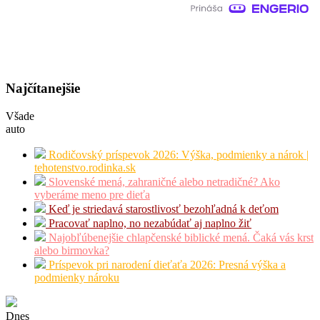
Najčítanejšie
Všade
auto
Rodičovský príspevok 2026: Výška, podmienky a nárok |
tehotenstvo.rodinka.sk
Slovenské mená, zahraničné alebo netradičné? Ako
vyberáme meno pre dieťa
Keď je striedavá starostlivosť bezohľadná k deťom
Pracovať naplno, no nezabúdať aj naplno žiť
Najobľúbenejšie chlapčenské biblické mená. Čaká vás krst
alebo birmovka?
Príspevok pri narodení dieťaťa 2026: Presná výška a
podmienky nároku
Dnes