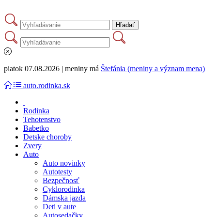
piatok 07.08.2026 | meniny má
Štefánia (meniny a význam mena)
auto.rodinka.sk
Rodinka
Tehotenstvo
Babetko
Detske choroby
Zvery
Auto
Auto novinky
Autotesty
Bezpečnosť
Cyklorodinka
Dámska jazda
Deti v aute
Autosedačky