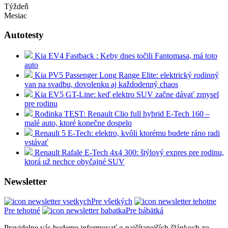
Týždeň
Mesiac
Autotesty
Kia EV4 Fastback : Keby dnes točili Fantomasa, má toto
auto
Kia PV5 Passenger Long Range Elite: elektrický rodinný
van na svadbu, dovolenku aj každodenný chaos
Kia EV5 GT-Line: keď elektro SUV začne dávať zmysel
pre rodinu
Rodinka TEST: Renault Clio full hybrid E-Tech 160 –
malé auto, ktoré konečne dospelo
Renault 5 E-Tech: elektro, kvôli ktorému budete ráno radi
vstávať
Renault Rafale E-Tech 4x4 300: štýlový expres pre rodinu,
ktorá už nechce obyčajné SUV
Newsletter
Pre všetkých
Pre tehotné
Pre bábätká
Pravidelne vás budeme informovať o najčítanejších článkoch zo