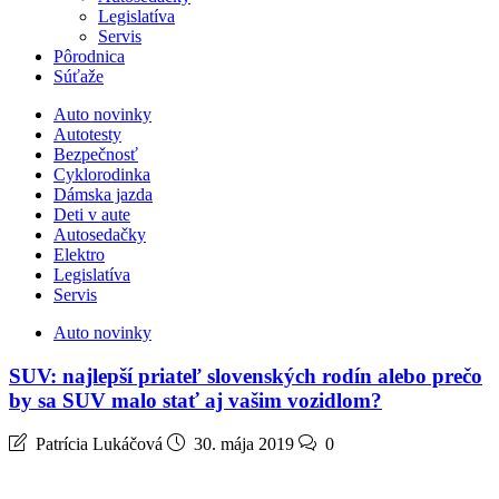
Legislatíva
Servis
Pôrodnica
Súťaže
Auto novinky
Autotesty
Bezpečnosť
Cyklorodinka
Dámska jazda
Deti v aute
Autosedačky
Elektro
Legislatíva
Servis
Auto novinky
SUV: najlepší priateľ slovenských rodín alebo prečo
by sa SUV malo stať aj vašim vozidlom?
Patrícia Lukáčová
30. mája 2019
0