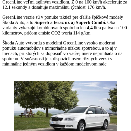
GreenLine veľmi agilným vozidlom. Z 0 na 100 km/h akceleruje za
12,1 sekundy a dosahuje maximálnu rýchlosť 176 km/h.
GreenLine verzie sú v ponuke taktiež pre ďalšie špičkové modely
Škoda Auto, a to
Superb a teraz už aj Superb Combi
. Oba
varianty vykazujú kombinovanú spotrebu len 4,4 litra paliva na 100
kilometrov, pričom emisie CO2 tvoria 114 g/km.
Škoda Auto vytvorila s modelmi GreenLine vysoko modernú
ponuku automobilov s mimoriadne nízkou spotrebou, a to aj v
triedach, pri ktorých sa doposiaľ vo väčšej miere neprihliadalo na
spotrebu. V súčasnosti je k dispozícii osem rôznych verzií s
minimálne jedným vozidlom v každom modelovom rade.