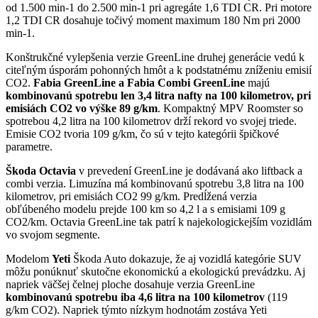
od 1.500 min-1 do 2.500 min-1 pri agregáte 1,6 TDI CR. Pri motore
1,2 TDI CR dosahuje točivý moment maximum 180 Nm pri 2000
min-1.
Konštrukčné vylepšenia verzie GreenLine druhej generácie vedú k
citeľným úsporám pohonných hmôt a k podstatnému zníženiu emisií
CO2.
Fabia GreenLine a Fabia Combi GreenLine
majú
kombinovanú spotrebu len 3,4 litra nafty na 100 kilometrov, pri
emisiách CO2 vo výške 89 g/km
. Kompaktný MPV Roomster so
spotrebou 4,2 litra na 100 kilometrov drží rekord vo svojej triede.
Emisie CO2 tvoria 109 g/km, čo sú v tejto kategórii špičkové
parametre.
Škoda Octavia
v prevedení GreenLine je dodávaná ako liftback a
combi verzia. Limuzína má kombinovanú spotrebu 3,8 litra na 100
kilometrov, pri emisiách CO2 99 g/km. Predĺžená verzia
obľúbeného modelu prejde 100 km so 4,2 l a s emisiami 109 g
CO2/km. Octavia GreenLine tak patrí k najekologickejším vozidlám
vo svojom segmente.
Modelom
Yeti
Škoda Auto dokazuje, že aj vozidlá kategórie SUV
môžu ponúknuť skutočne ekonomickú a ekologickú prevádzku. Aj
napriek väčšej čelnej ploche dosahuje verzia GreenLine
kombinovanú spotrebu iba 4,6 litra na 100 kilometrov
(119
g/km CO2). Napriek týmto nízkym hodnotám zostáva Yeti