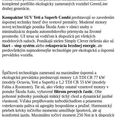
kompletné portfólio ekologicky zameraných vozidiel GreenLine
druhej generácie.
Kompaktné SUV Yeti a Superb Combi
predstavujú so zavedením
úspornej techniky hneď dve svetové premiéry. Moderné motory
novej technológie ponúka Škoda Auto v rámci snahy o
minimalizáciu dopadu automobilového priemyslu na životné
prostredie. Už teraz sú vodičom k dispozícii pri všetkých
modelových radoch. Ponúkajú nielen Simply Clever riešenia ako sú
štart – stop systém
alebo
rekuperácia brzdnej energie
, ale
predovšetkým najmodernejšie technológie pre ekologickú a úspornú
prevádzku vozidla.
Špičkovú technológiu zameranú na maximálne úspornú a
ekologickú prevádzku predstavujú motory 1,6 TDI CR 77 kW
(modely Octavia, Yeti a Superb) a 1,2 TDI CR 55 kW (modely
Fabia a Roomster). Tie sú, ako všetky ostatné vznetové motory v
ponuke Škoda Auto, vybavené
filtrom pevných častíc
. Obe
pohonné jednotky ponúkajú mäkký tichý chod a dynamické jazdné
vlastnosti. Vďaka preplňovaniu turbodúchadlom a priamemu
vstrekovaniu paliva sú agregáty hospodárne a pružné. Harmonický
priebeh krivky točivého momentu umožňuje športovú, ale aj
komfortnú jazdu. Maximálny točivý moment 250 Nm je k dispozícii