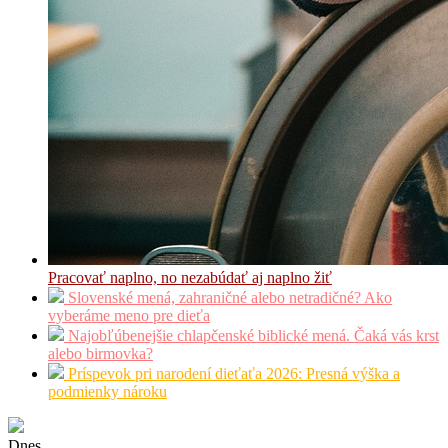
Pracovať naplno, no nezabúdať aj naplno žiť
Slovenské mená, zahraničné alebo netradičné? Ako
vyberáme meno pre dieťa
Najobľúbenejšie chlapčenské biblické mená. Čaká vás krst
alebo birmovka?
Príspevok pri narodení dieťaťa 2026: Presná výška a
podmienky nároku
Dnes