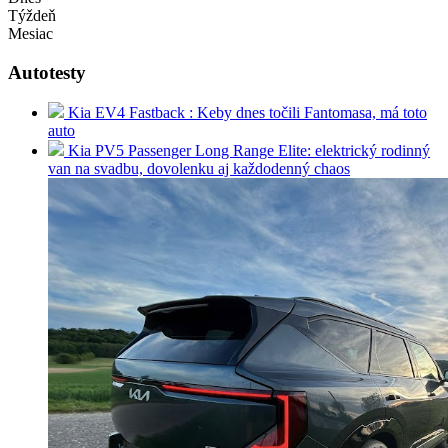
Týždeň
Mesiac
Autotesty
Kia EV4 Fastback : Keby dnes točili Fantomasa, má toto
auto
Kia PV5 Passenger Long Range Elite: elektrický rodinný
van na svadbu, dovolenku aj každodenný chaos