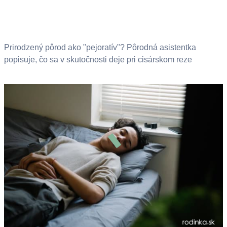
Prirodzený pôrod ako "pejoratív"? Pôrodná asistentka
popisuje, čo sa v skutočnosti deje pri cisárskom reze