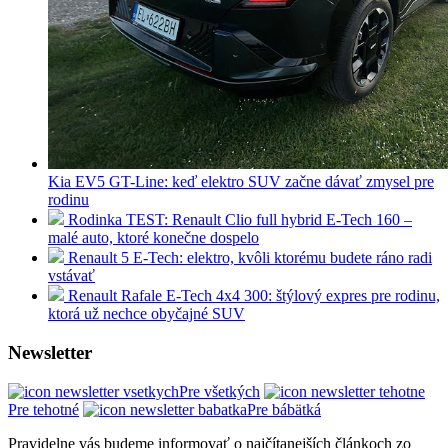
Kia EV5 GT-Line: keď elektro SUV začne dávať zmysel pre
rodinu
Rodinka TEST: Renault Clio full hybrid E-Tech 160 –
malé auto, ktoré konečne dospelo
Renault 5 E-Tech: elektro, kvôli ktorému budete ráno radi
vstávať
Renault Rafale E-Tech 4x4 300: štýlový expres pre rodinu,
ktorá už nechce obyčajné SUV
Newsletter
Pre všetkých
Pre tehotné
Pre bábätká
Pravidelne vás budeme informovať o najčítanejších článkoch zo