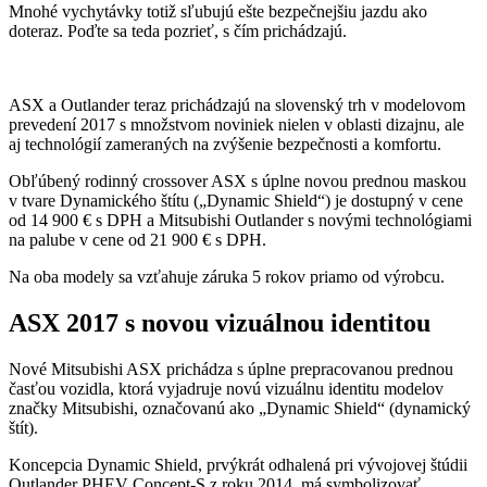
Mnohé vychytávky totiž sľubujú ešte bezpečnejšiu jazdu ako
doteraz. Poďte sa teda pozrieť, s čím prichádzajú.
ASX a Outlander teraz prichádzajú na slovenský trh v modelovom
prevedení 2017 s množstvom noviniek nielen v oblasti dizajnu, ale
aj technológií zameraných na zvýšenie bezpečnosti a komfortu.
Obľúbený rodinný crossover ASX s úplne novou prednou maskou
v tvare Dynamického štítu („Dynamic Shield“) je dostupný v cene
od 14 900 € s DPH a Mitsubishi Outlander s novými technológiami
na palube v cene od 21 900 € s DPH.
Na oba modely sa vzťahuje záruka 5 rokov priamo od výrobcu.
ASX 2017 s novou vizuálnou identitou
Nové Mitsubishi ASX prichádza s úplne prepracovanou prednou
časťou vozidla, ktorá vyjadruje novú vizuálnu identitu modelov
značky Mitsubishi, označovanú ako „Dynamic Shield“ (dynamický
štít).
Koncepcia Dynamic Shield, prvýkrát odhalená pri vývojovej štúdii
Outlander PHEV Concept-S z roku 2014, má symbolizovať