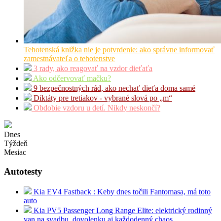
Tehotenská knižka nie je potvrdenie: ako správne informovať
zamestnávateľa o tehotenstve
3 rady, ako reagovať na vzdor dieťaťa
Ako odčervovať mačku?
9 bezpečnostných rád, ako nechať dieťa doma samé
Diktáty pre tretiakov - vybrané slová po „m“
Obdobie vzdoru u detí. Nikdy neskončí?
Dnes
Týždeň
Mesiac
Autotesty
Kia EV4 Fastback : Keby dnes točili Fantomasa, má toto
auto
Kia PV5 Passenger Long Range Elite: elektrický rodinný
van na svadbu, dovolenku aj každodenný chaos