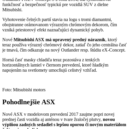
funkčnosť a bezpečnosť typickú pre vozidlá SUV z dielne
Mitsubishi.
Vyhotovenie čelných partií stavia na logu s tromi diamantmi,
obojstranne orámovanom výrazným chrómovým dekorom, čím
vzniká priestorový efekt naznačujúci dynamický pohyb.
Nové
Mitsubishi ASX má upravený predný nárazník
, ktorý
teraz používa výrazný chrómový dekor, zatiaľ čo jeho centrálna časť
je tmavá, čím odkazuje na nový Outlander resp. štúdiu eX-Concept.
Horná časť masky chladiča teraz pozostáva z tenkých
horizontálnych lamiel v čiernom prevedení, ktoré hladkým
napojením na svetlomety umocňujú celistvý vzhľad.
Foto: Mitsubishi motors
Pohodlnejšie ASX
Nové ASX v modelovom prevedení 2017 zaujme popri novej
prednej časti vozidla aj anténou v tvare žraločej plutvy,
novou
výplňou zadných sedadiel s lepšou oporou či novým materiálom