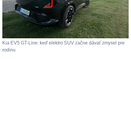
Kia EV5 GT-Line: keď elektro SUV začne dávať zmysel pre
rodinu