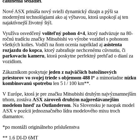
čalúnenia sedadiel
.
Nové ASX prináša nový svieži dynamický dizajn a pýši sa
modernými technológiami ako aj výbavou, ktorá uspokojí aj ten
najaktívnejší životný štýl.
Využíva osvedčený
voliteľný pohon 4×4
, ktorý nadväzuje na 80-
ročnú tradíciu značky Mitsubishi vo výrobe vozidiel s pohonom
všetkých kolies. Vodiči na ňom ocenia napríklad aj
asistenta
rozjazdu do kopca
, ktorý zabraňuje nechcenému cúvnutiu, či
parkovaciu kameru
, ktorá poskytne perfektný prehľad o dianí za
vozidlom.
Zákazníkom poskytuje
jeden z najväčších batožinových
priestorov vo svojej triede s objemom 488 l
* a mimoriadne
nízku
kombinovanú spotrebu
len 5 l / 100 km**.
V Európe, ktorá je pre značku Mitsubishi druhým najvýznamnejším
trhom, zostáva
ASX zároveň druhým najpredávanejším
modelom hneď za Outlanderom
. Na Slovensku je naopak model
ASX v pozícii jednoznačného lídra modelového mixu troch
diamantov.
*po montáži originálneho príslušenstva
** 1.6 DI-D 6MT