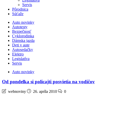
Legislatíva
Servis
Pôrodnica
Súťaže
Auto novinky
Autotesty
Bezpečnosť
Cyklorodinka
Dámska jazda
Deti v aute
Autosedačky
Elektro
Legislatíva
Servis
Auto novinky
Od pondelka si policajti posvietia na vodičov
webnoviny
26. apríla 2010
0