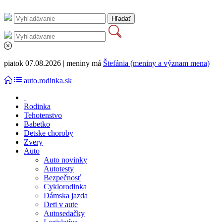
piatok 07.08.2026 | meniny má
Štefánia (meniny a význam mena)
auto.rodinka.sk
Rodinka
Tehotenstvo
Babetko
Detske choroby
Zvery
Auto
Auto novinky
Autotesty
Bezpečnosť
Cyklorodinka
Dámska jazda
Deti v aute
Autosedačky