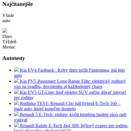
Najčítanejšie
Všade
auto
Dnes
Týždeň
Mesiac
Autotesty
Kia EV4 Fastback : Keby dnes točili Fantomasa, má toto
auto
Kia PV5 Passenger Long Range Elite: elektrický rodinný
van na svadbu, dovolenku aj každodenný chaos
Kia EV5 GT-Line: keď elektro SUV začne dávať zmysel
pre rodinu
Rodinka TEST: Renault Clio full hybrid E-Tech 160 –
malé auto, ktoré konečne dospelo
Renault 5 E-Tech: elektro, kvôli ktorému budete ráno radi
vstávať
Renault Rafale E-Tech 4x4 300: štýlový expres pre rodinu,
ktorá už nechce obyčajné SUV