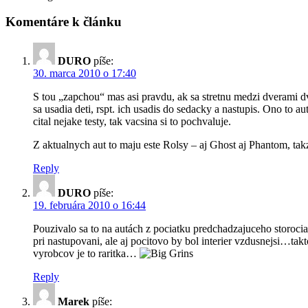
Komentáre k článku
DURO
píše:
30. marca 2010 o 17:40
S tou „zapchou“ mas asi pravdu, ak sa stretnu medzi dverami dv
sa usadia deti, rspt. ich usadis do sedacky a nastupis. Ono to a
cital nejake testy, tak vacsina si to pochvaluje.
Z aktualnych aut to maju este Rolsy – aj Ghost aj Phantom, tak
Reply
DURO
píše:
19. februára 2010 o 16:44
Pouzivalo sa to na autách z pociatku predchadzajuceho storocia 
pri nastupovani, ale aj pocitovo by bol interier vzdusnejsi…ta
vyrobcov je to raritka…
Reply
Marek
píše: