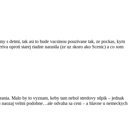
iny s detmi, tak asi to bude vacsinou pouzivane tak, ze pockas, kym
riva oproti starej riadne narastla (ze uz skoro ako Scenic) a co som
varania. Malo by to vyznam, keby tam nebol stredovy stlpik – jednak
ie su naozaj velmi podobne…ale odvaha sa ceni – a hlavne u nemeckych