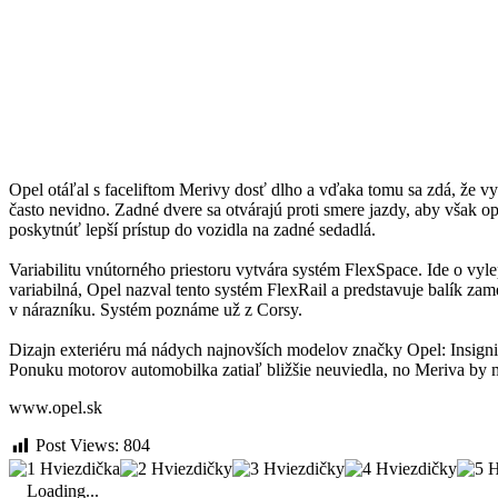
Opel otáľal s faceliftom Merivy dosť dlho a vďaka tomu sa zdá, že vy
často nevidno. Zadné dvere sa otvárajú proti smere jazdy, aby však o
poskytnúť lepší prístup do vozidla na zadné sedadlá.
Variabilitu vnútorného priestoru vytvára systém FlexSpace. Ide o v
variabilná, Opel nazval tento systém FlexRail a predstavuje balík 
v nárazníku. Systém poznáme už z Corsy.
Dizajn exteriéru má nádych najnovších modelov značky Opel: Insignia a
Ponuku motorov automobilka zatiaľ bližšie neuviedla, no Meriva by 
www.opel.sk
Post Views:
804
Loading...