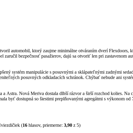
tvoril automobil, ktorý zaujme minimálne otváraním dverí Flexdoors, k
pel zaručil bezpečnosť pasažierov, dajú sa otvoriť len pri zastavenom 
ylepšený systém manipulácie s posuvnými a sklápateľnými zadnými seda
zameniteľných posuvných odkladacích schránok. Chýbať nebude ani systé
 Astra. Nová Meriva dostala dlhší rázvor a širší rozchod kolies. Na ces
mala byť dostupná so šiestimi preplňovanými agregátmi s výkonom od 
(
16
hlasov, priemerne:
3,90
z 5)