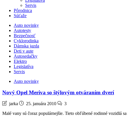
Legislatíva
Servis
Pôrodnica
Súťaže
Auto novinky
Autotesty
Bezpečnosť
Cyklorodinka
Dámska jazda
Deti v aute
Autosedačky
Elektro
Legislatíva
Servis
Auto novinky
Nový Opel Meriva so štýlovým otváraním dverí
jarka
25. januára 2010
3
Malé vany sú čoraz populárnejšie. Tieto obľúbené rodinné vozidlá sa s