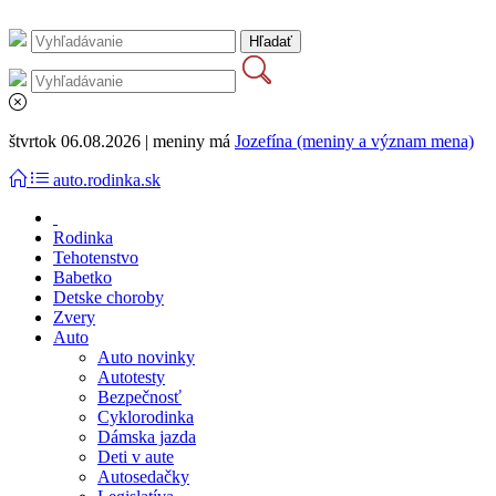
štvrtok 06.08.2026 | meniny má
Jozefína (meniny a význam mena)
auto.rodinka.sk
Rodinka
Tehotenstvo
Babetko
Detske choroby
Zvery
Auto
Auto novinky
Autotesty
Bezpečnosť
Cyklorodinka
Dámska jazda
Deti v aute
Autosedačky