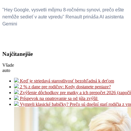
"Hey Google, vysvetli môjmu 8-ročnému synovi, prečo ešte
nemôže sedieť v aute vpredu" Renault prináša AI asistenta
Gemini
Najčítanejšie
Všade
auto
Keď je striedavá starostlivosť bezohľadná k deťom
2 % z dane pre rodičov: Kedy dostanete peniaze?
Zvýšenie dôchodkov pre matky a ich prepočet 2026 (započí
Príspevok na opatrovanie sa od júla zvýšil
Vymreli klasické babičky? Prečo sú dnešní starí rodičia z v