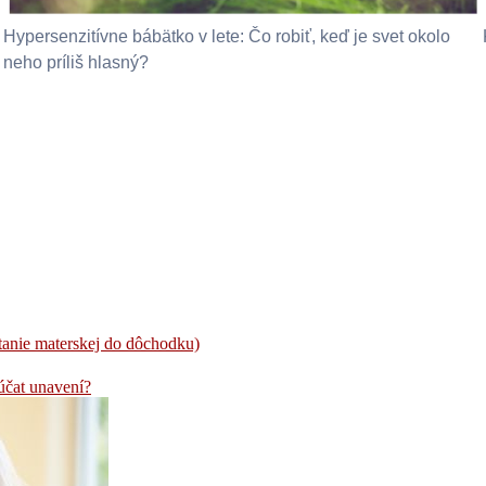
Hypersenzitívne bábätko v lete: Čo robiť, keď je svet okolo
neho príliš hlasný?
tanie materskej do dôchodku)
núčat unavení?