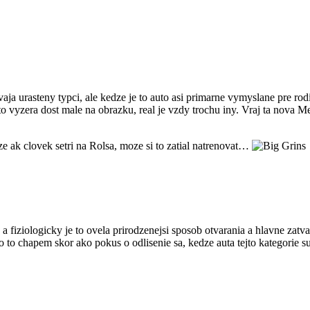
aja urasteny typci, ale kedze je to auto asi primarne vymyslane pre rod
uto vyzera dost male na obrazku, real je vzdy trochu iny. Vraj ta nova Me
ze ak clovek setri na Rolsa, moze si to zatial natrenovat…
a fiziologicky je to ovela prirodzenejsi sposob otvarania a hlavne zat
kto to chapem skor ako pokus o odlisenie sa, kedze auta tejto kategor