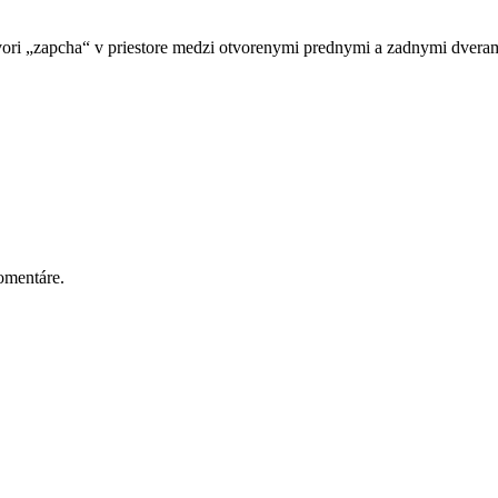
ytvori „zapcha“ v priestore medzi otvorenymi prednymi a zadnymi dveram
omentáre.