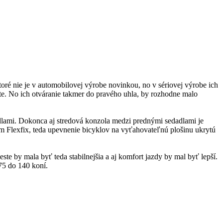
toré nie je v automobilovej výrobe novinkou, no v sériovej výrobe ich
aute. No ich otváranie takmer do pravého uhla, by rozhodne malo
dlami. Dokonca aj stredová konzola medzi prednými sedadlami je
m Flexfix, teda upevnenie bicyklov na vyťahovateľnú plošinu ukrytú
te by mala byť teda stabilnejšia a aj komfort jazdy by mal byť lepší.
75 do 140 koní.