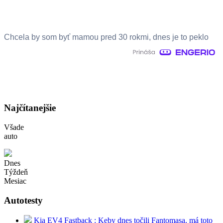
Chcela by som byť mamou pred 30 rokmi, dnes je to peklo
Najčítanejšie
Všade
auto
Dnes
Týždeň
Mesiac
Autotesty
Kia EV4 Fastback : Keby dnes točili Fantomasa, má toto