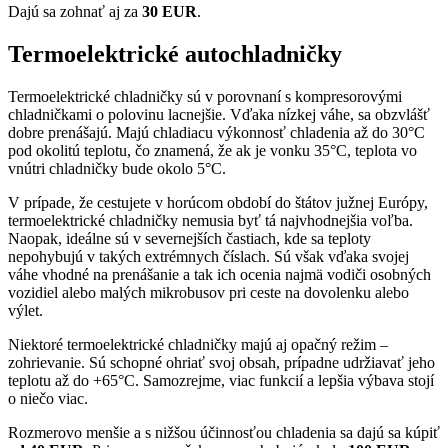
Dajú sa zohnať aj za
30 EUR
.
Termoelektrické autochladničky
Termoelektrické chladničky sú v porovnaní s kompresorovými
chladničkami o polovinu lacnejšie. Vďaka nízkej váhe, sa obzvlášť
dobre prenášajú. Majú chladiacu výkonnosť chladenia až do 30°C
pod okolitú teplotu, čo znamená, že ak je vonku 35°C, teplota vo
vnútri chladničky bude okolo 5°C.
V prípade, že cestujete v horúcom období do štátov južnej Európy,
termoelektrické chladničky nemusia byť tá najvhodnejšia voľba.
Naopak, ideálne sú v severnejších častiach, kde sa teploty
nepohybujú v takých extrémnych číslach. Sú však vďaka svojej
váhe vhodné na prenášanie a tak ich ocenia najmä vodiči osobných
vozidiel alebo malých mikrobusov pri ceste na dovolenku alebo
výlet.
Niektoré termoelektrické chladničky majú aj opačný režim –
zohrievanie. Sú schopné ohriať svoj obsah, prípadne udržiavať jeho
teplotu až do +65°C. Samozrejme, viac funkcií a lepšia výbava stojí
o niečo viac.
Rozmerovo menšie a s nižšou účinnosťou chladenia sa dajú sa kúpiť