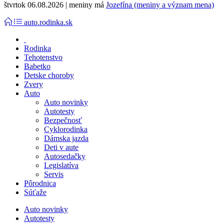
štvrtok 06.08.2026 | meniny má
Jozefína (meniny a význam mena)
auto.rodinka.sk
Rodinka
Tehotenstvo
Babetko
Detske choroby
Zvery
Auto
Auto novinky
Autotesty
Bezpečnosť
Cyklorodinka
Dámska jazda
Deti v aute
Autosedačky
Legislatíva
Servis
Pôrodnica
Súťaže
Auto novinky
Autotesty