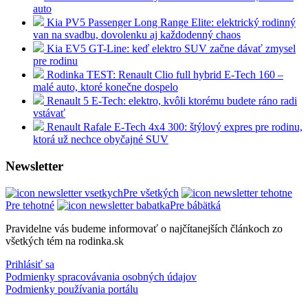
auto
Kia PV5 Passenger Long Range Elite: elektrický rodinný
van na svadbu, dovolenku aj každodenný chaos
Kia EV5 GT-Line: keď elektro SUV začne dávať zmysel
pre rodinu
Rodinka TEST: Renault Clio full hybrid E-Tech 160 –
malé auto, ktoré konečne dospelo
Renault 5 E-Tech: elektro, kvôli ktorému budete ráno radi
vstávať
Renault Rafale E-Tech 4x4 300: štýlový expres pre rodinu,
ktorá už nechce obyčajné SUV
Newsletter
Pre všetkých
Pre tehotné
Pre bábätká
Pravidelne vás budeme informovať o najčítanejších článkoch zo
všetkých tém na rodinka.sk
Prihlásiť sa
Podmienky spracovávania osobných údajov
Podmienky používania portálu