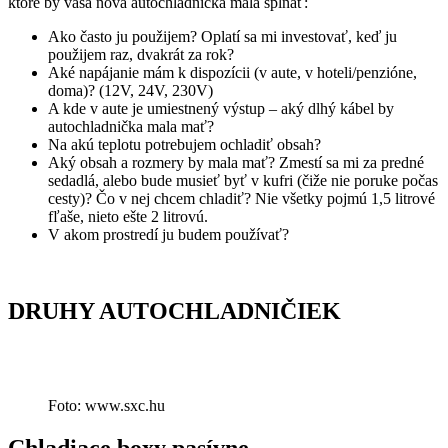
ktoré by vaša nová autochladnička mala spĺňať:
Ako často ju použijem? Oplatí sa mi investovať, keď ju
použijem raz, dvakrát za rok?
Aké napájanie mám k dispozícii (v aute, v hoteli/penzióne,
doma)? (12V, 24V, 230V)
A kde v aute je umiestnený výstup – aký dlhý kábel by
autochladnička mala mať?
Na akú teplotu potrebujem ochladiť obsah?
Aký obsah a rozmery by mala mať? Zmestí sa mi za predné
sedadlá, alebo bude musieť byť v kufri (čiže nie poruke počas
cesty)? Čo v nej chcem chladiť? Nie všetky pojmú 1,5 litrové
fľaše, nieto ešte 2 litrovú.
V akom prostredí ju budem používať?
DRUHY AUTOCHLADNIČIEK
Foto: www.sxc.hu