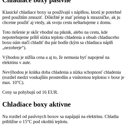
Chladiace boxy pasívne
Klasické chladiace boxy sa používajú s náplňou, ktorú je potrebné
pred použitím zmraziť. Dôležité je mať prístup k mrazničke, ak ju
chceme použiť aj vtedy, ak svoju cestu neštartujeme z domu.
Toto riešenie je skôr vhodné na piknik, alebo na cestu, kde
nepotrebujeme príliš nízku teplotu chladenia a obsah chladiaceho
boxu nám stačí chladiť iba pár hodín (kým sa chladiaca náplň
„nezohreje“).
Výhodou je nižšia cena a aj to, že nemusia byť napojené na
elektrinu v aute.
Nevýhodou je krátka doba chladenia a nízka schopnosť chladenia
(rozdiel medzi vonkajším prostredím a vnútornou teplotou v boxe je
max. 10°C).
Ceny sa pohybujú od 16 EUR.
Chladiace boxy aktívne
Na rozdiel od pasívnych boxov sa napájajú na elektrinu. Chladia
približne o 15°C pod okolitú teplotu.