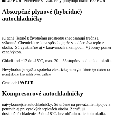
od 40 EUR
. Priemerne sa však ceny pohybujú okolo
100 EUR
.
Absorpčné plynové (hybridné)
autochladničky
sú tiché, šetrné k životnému prostrediu (neobsahujú freón) a
výkonné. Chemická reakcia spôsobuje, že sa odčerpáva teplo z
okolia. Sú využiteľné aj v karavanoch a kempoch. Výborný pomer
cena/výkon.
Chladia od +12 do -15°C, max. 20 – 33 stupňov pod teplotu okolia.
Nevýhodou je vyššia spotreba elektrickej energie.
Musia byť uložené na
rovnej ploche, inak sa ich výkon znižuje.
Cena od:
199 EUR
Kompresorové autochladničky
najvýkonnejšie autochladničky. Sú určené na prevážanie nápojov a
potravín aj pri vysokých teplotách okolia. Zaručujú
dostatočné chladenie až do -18°C, bez ohľadu na teplotu okolia.