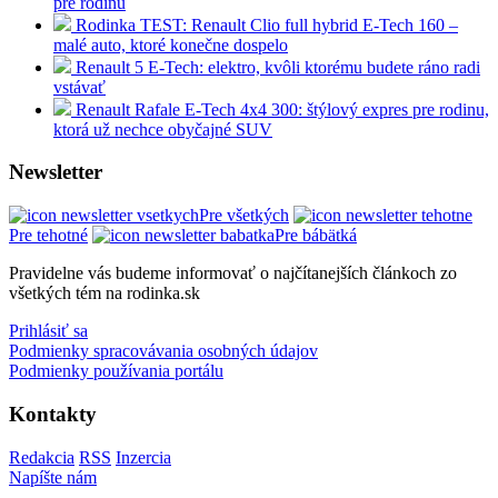
pre rodinu
Rodinka TEST: Renault Clio full hybrid E-Tech 160 –
malé auto, ktoré konečne dospelo
Renault 5 E-Tech: elektro, kvôli ktorému budete ráno radi
vstávať
Renault Rafale E-Tech 4x4 300: štýlový expres pre rodinu,
ktorá už nechce obyčajné SUV
Newsletter
Pre všetkých
Pre tehotné
Pre bábätká
Pravidelne vás budeme informovať o najčítanejších článkoch zo
všetkých tém na rodinka.sk
Prihlásiť sa
Podmienky spracovávania osobných údajov
Podmienky používania portálu
Kontakty
Redakcia
RSS
Inzercia
Napíšte nám