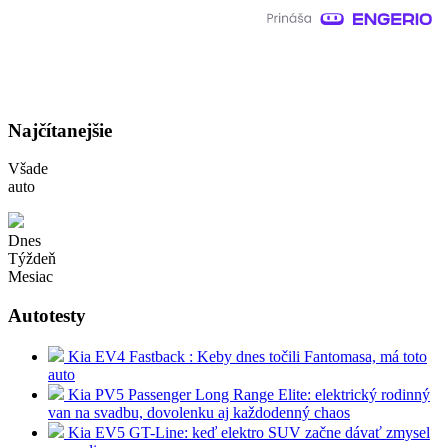
Najčítanejšie
Všade
auto
Dnes
Týždeň
Mesiac
Autotesty
Kia EV4 Fastback : Keby dnes točili Fantomasa, má toto
auto
Kia PV5 Passenger Long Range Elite: elektrický rodinný
van na svadbu, dovolenku aj každodenný chaos
Kia EV5 GT-Line: keď elektro SUV začne dávať zmysel