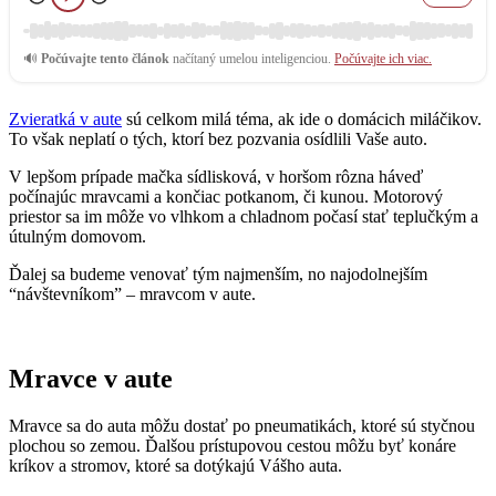
🔊
Počúvajte tento článok
načítaný umelou inteligenciou.
Počúvajte ich viac.
Zvieratká v aute
sú celkom milá téma, ak ide o domácich miláčikov.
To však neplatí o tých, ktorí bez pozvania osídlili Vaše auto.
V lepšom prípade mačka sídlisková, v horšom rôzna háveď
počínajúc mravcami a končiac potkanom, či kunou. Motorový
priestor sa im môže vo vlhkom a chladnom počasí stať teplučkým a
útulným domovom.
Ďalej sa budeme venovať tým najmenším, no najodolnejším
“návštevníkom” – mravcom v aute.
Mravce v aute
Mravce sa do auta môžu dostať po pneumatikách, ktoré sú styčnou
plochou so zemou. Ďalšou prístupovou cestou môžu byť konáre
kríkov a stromov, ktoré sa dotýkajú Vášho auta.