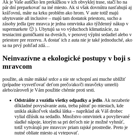
Ak je Vaše autíčko len prekážkou v ich obvyklej trase, stačí ho na
pár dní preparkovať na iné miesto. Ak si však dovnútra nasťahujú aj
kráľovnú, máte na krku problém ako hrom. V aute totiž majú
ubytovanie all inclusive – majú tam dostatok priestoru, sucho a
zásoby jedla (pre mravca je jedna omrvinka ako týždenný nákup v
supermarkete 🙂 ). Ubytujú sa vo výduchoch klimatizácie, za
tesniacimi gumičkami na dverách, v penovej výplni sedadiel alebo v
priestore pre rezervu. A dostať ich z auta nie je také jednoduché, ako
sa na prvý pohľad zdá…
Neinvazívne a ekologické postupy v boji s
mravcom
použite, ak máte mäkké srdce a nie ste schopní ani muche ublížiť
(prípadne vysvetľovať deťom prečo/ako/či mravčeky umreli)
alebo/zároveň je Vám použitie chémie proti srsti.
Odstráňte z vozidla všetky odpadky a jedlo
. Ak nezaberie
dôkladné povysávanie auta, treba pátrať po miestach, kde
unikla akákoľvek sladká látka – napríklad ak Váš drobec
vylial džúsik na sedadlo. Množstvo omrviniek a povylievané
sladké nápoje, ktorým sa pri deťoch nie je možné vyhnúť,
totiž vytvárajú pre mravcov priam rajské prostredie. Preto je
nutné obliate miesto aj vytepovať.