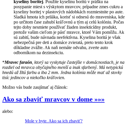
kyseliny boritej
. Použite kyselinu boritú v prášku na
posypanie miest s výskytom mravcov, prípadne zmes cukru a
kyseliny boritej v plastových nádobkách rozmiestnite po aute.
Sladká hmota ich priláka, korisť si odnesú do mraveniska, kde
po určitom čase zahubí kráľovnú a tým aj celú kolóniu. Počas
tejto doby nesmiete používať žiaden insekticídny produkt,
pretože vašim cieľom je pásť mravce, ktoré Vám pomôžu. Ak
sú zabití, bude návnada neefektívna. Kyselina boritá je však
nebezpečná pre deti a domáce zvieratá, preto tento krok
dôkladne zvážte. Ak naň nemáte odvahu, zverte auto
odborníkom na dezinsekciu.
*
Mravec faraón
, ktorý sa vyskytuje častejšie v domácnostiach, je na
rozdiel od mravca obyčajného menší a inak sfarbený. Má netypickú
hnedú až žltú farbu a iba 2 mm. Jedna kolónia môže mať až stovky
tisíc jedincov a niekoľko kráľovien.
Možno vás bude zaujímať aj článok:
Ako sa zbaviť mravcov v dome »»»
alebo:
Mole v byte. Ako sa ich zbaviť?