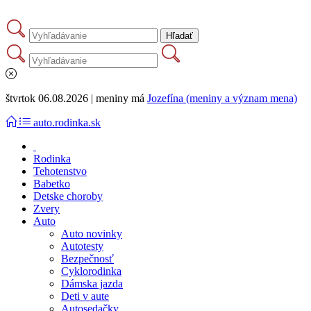
štvrtok 06.08.2026 | meniny má
Jozefína (meniny a význam mena)
auto.rodinka.sk
Rodinka
Tehotenstvo
Babetko
Detske choroby
Zvery
Auto
Auto novinky
Autotesty
Bezpečnosť
Cyklorodinka
Dámska jazda
Deti v aute
Autosedačky