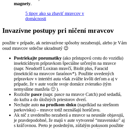
magnety
.
5 tipov ako sa zbaviť mravcov v
domácnosti
Invazívne postupy pri ničení mravcov
použite v prípade, ak neinvazívne spôsoby nezaberajú, alebo je Vám
osud mravcov srdečne ukradnutý 😉
Postriekajte pneumatiky
(ako prístupovú cestu do vozidla)
insekticídnym prípravkom špeciálne určeným na mravce
(napr. Neudorff Loxiran mravčí, Biolit plus, Faracid
(insekticíd na mravcov faraónov*). Použitie uvedených
prípravkov v interiéri auta však zvážte kvôli deťom a aj v
prípade, že v aute vozíte svoje domáce zvieratko (tým
nemyslíme manžela 🙂 ).
Rozložte
pasce
(napr. pasce na mravce Catch) pod sedadlá,
do kufra a do úložných priestorov dverí.
Nechajte auto
na prudkom slnku
(napríklad na strešnom
parkovisku) – mravce totiž neznášajú horúčavu.
Ak nič z uvedeného nezaberá a mravce sa neustále objavujú,
je pravdepodobné, že majú v aute vytvorené “mravenisko” aj
s kráľovnou. Preto je posledným, zúfalým pokusom použitie