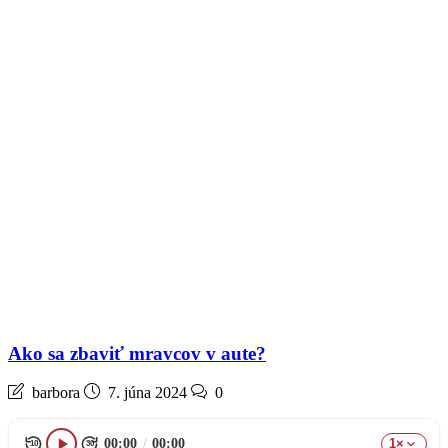
Ako sa zbaviť mravcov v aute?
barbora
7. júna 2024
0
00:00
/
00:00
1×
10
30