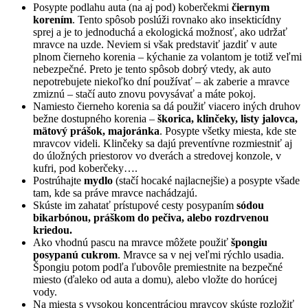
Posypte podlahu auta (na aj pod) koberčekmi
čiernym
korením
. Tento spôsob poslúži rovnako ako insekticídny
sprej a je to jednoduchá a ekologická možnosť, ako udržať
mravce na uzde. Neviem si však predstaviť jazdiť v aute
plnom čierneho korenia – kýchanie za volantom je totiž veľmi
nebezpečné. Preto je tento spôsob dobrý vtedy, ak auto
nepotrebujete niekoľko dní používať – ak zaberie a mravce
zmiznú – stačí auto znovu povysávať a máte pokoj.
Namiesto čierneho korenia sa dá použiť viacero iných druhov
bežne dostupného korenia –
škorica, klinčeky, listy jalovca,
mätový prášok, majoránka
. Posypte všetky miesta, kde ste
mravcov videli. Klinčeky sa dajú preventívne rozmiestniť aj
do úložných priestorov vo dverách a stredovej konzole, v
kufri, pod koberčeky….
Postrúhajte
mydlo
(stačí hocaké najlacnejšie) a posypte všade
tam, kde sa práve mravce nachádzajú.
Skúste im zahatať prístupové cesty posypaním
sódou
bikarbónou, práškom do pečiva, alebo rozdrvenou
kriedou.
Ako vhodnú pascu na mravce môžete použiť
špongiu
posypanú cukrom
. Mravce sa v nej veľmi rýchlo usadia.
Špongiu potom podľa ľubovôle premiestnite na bezpečné
miesto (ďaleko od auta a domu), alebo vložte do horúcej
vody.
Na miesta s vysokou koncentráciou mravcov skúste rozložiť