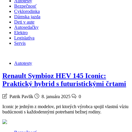
Autotesty
Bezpečnosť
Cyklorodinka
Dámska jazda
Deti v aute
Autosedačky
Elektro
Legislatíva
Servis
Autotesty
Renault Symbioz HEV 145 Iconic:
Praktický hybrid s futuristickými črtami
Patrik Pavlík
8. januára 2025
0
Iconic je jedným z modelov, pri ktorých výrobca spojil vlastnú víziu
budúcnosti s každodennými potrebami bežnej rodiny.