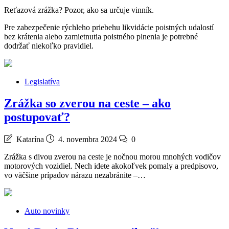
Reťazová zrážka? Pozor, ako sa určuje vinník.
Pre zabezpečenie rýchleho priebehu likvidácie poistných udalostí
bez krátenia alebo zamietnutia poistného plnenia je potrebné
dodržať niekoľko pravidiel.
Legislatíva
Zrážka so zverou na ceste – ako
postupovať?
Katarína
4. novembra 2024
0
Zrážka s divou zverou na ceste je nočnou morou mnohých vodičov
motorových vozidiel. Nech idete akokoľvek pomaly a predpisovo,
vo väčšine prípadov nárazu nezabránite –…
Auto novinky