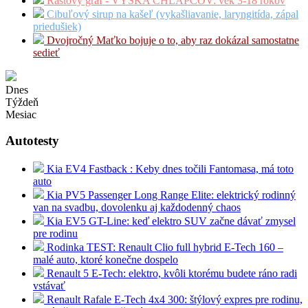
Rastový graf - VÝŠKA CHLAPCOV: vek 3-18 rokov
Cibuľový sirup na kašeľ (vykašliavanie, laryngitída, zápal
priedušiek)
Dvojročný Maťko bojuje o to, aby raz dokázal samostatne
sedieť
Dnes
Týždeň
Mesiac
Autotesty
Kia EV4 Fastback : Keby dnes točili Fantomasa, má toto
auto
Kia PV5 Passenger Long Range Elite: elektrický rodinný
van na svadbu, dovolenku aj každodenný chaos
Kia EV5 GT-Line: keď elektro SUV začne dávať zmysel
pre rodinu
Rodinka TEST: Renault Clio full hybrid E-Tech 160 –
malé auto, ktoré konečne dospelo
Renault 5 E-Tech: elektro, kvôli ktorému budete ráno radi
vstávať
Renault Rafale E-Tech 4x4 300: štýlový expres pre rodinu,