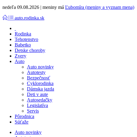
nedeľa 09.08.2026 | meniny má
Ľubomíra (meniny a vyznam mena)
auto.rodinka.sk
Rodinka
Tehotenstvo
Babetko
Detske choroby
Zvery
Auto
Auto novinky
Autotesty
Bezpečnosť
Cyklorodinka
Dámska jazda
Deti v aute
Autosedačky
Legislatíva
Servis
Pôrodnica
Súťaže
Auto novinky