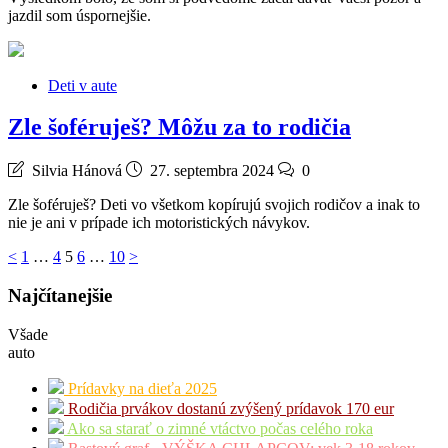
jazdil som úspornejšie.
Deti v aute
Zle šoféruješ? Môžu za to rodičia
Silvia Hánová
27. septembra 2024
0
Zle šoféruješ? Deti vo všetkom kopírujú svojich rodičov a inak to
nie je ani v prípade ich motoristických návykov.
Stránkovanie
<
1
…
4
5
6
…
10
>
príspevkov
Najčítanejšie
Všade
auto
Prídavky na dieťa 2025
Rodičia prvákov dostanú zvýšený prídavok 170 eur
Ako sa starať o zimné vtáctvo počas celého roka