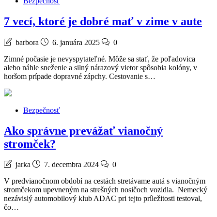
Bezpečnosť
7 vecí, ktoré je dobré mať v zime v aute
barbora
6. januára 2025
0
Zimné počasie je nevyspytateľné. Môže sa stať, že poľadovica
alebo náhle sneženie a silný nárazový vietor spôsobia kolóny, v
horšom prípade dopravné zápchy. Cestovanie s…
Bezpečnosť
Ako správne prevážať vianočný
stromček?
jarka
7. decembra 2024
0
V predvianočnom období na cestách stretávame autá s vianočným
stromčekom upevneným na strešných nosičoch vozidla. Nemecký
nezávislý automobilový klub ADAC pri tejto príležitosti testoval,
čo…