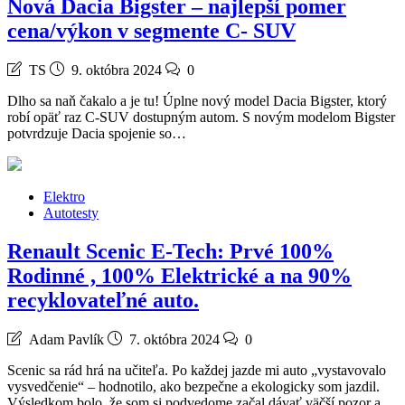
Nová Dacia Bigster – najlepší pomer
cena/výkon v segmente C- SUV
TS
9. októbra 2024
0
Dlho sa naň čakalo a je tu! Úplne nový model Dacia Bigster, ktorý
robí opäť raz C-SUV dostupným autom. S novým modelom Bigster
potvrdzuje Dacia spojenie so…
Elektro
Autotesty
Renault Scenic E-Tech: Prvé 100%
Rodinné , 100% Elektrické a na 90%
recyklovateľné auto.
Adam Pavlík
7. októbra 2024
0
Scenic sa rád hrá na učiteľa. Po každej jazde mi auto „vystavovalo
vysvedčenie“ – hodnotilo, ako bezpečne a ekologicky som jazdil.
Výsledkom bolo, že som si podvedome začal dávať väčší pozor a